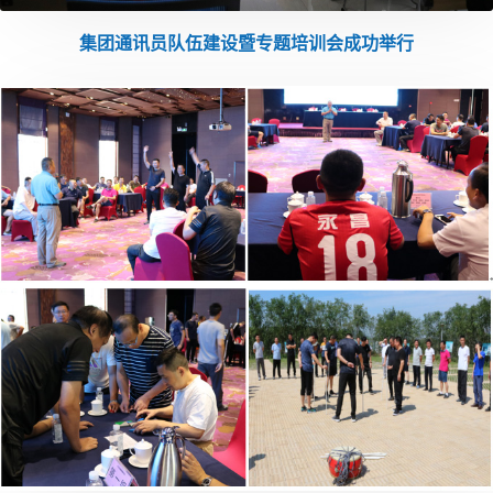
集团通讯员队伍建设暨专题培训会成功举行