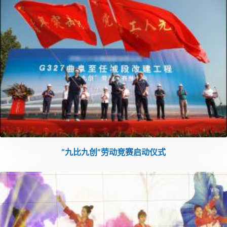
“九比九创”劳动竞赛启动仪式