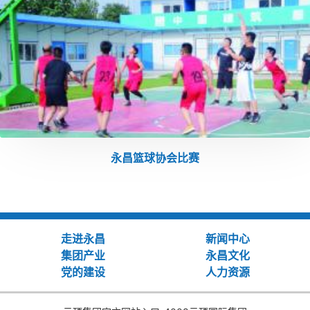
永昌篮球协会比赛
走进永昌
新闻中心
集团产业
永昌文化
党的建设
人力资源