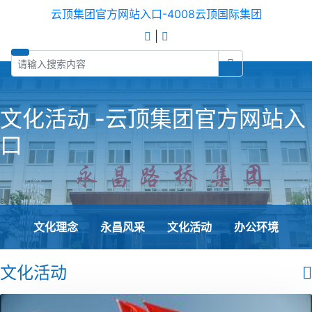
云顶集团官方网站入口-4008云顶国际集团
|
文化活动 -云顶集团官方网站入
口
文化理念
永昌风采
文化活动
办公环境
文化活动