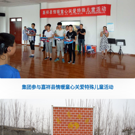
集团参与嘉祥县情暖童心关爱特殊儿童活动