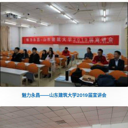
魅力永昌——山东建筑大学2019届宣讲会