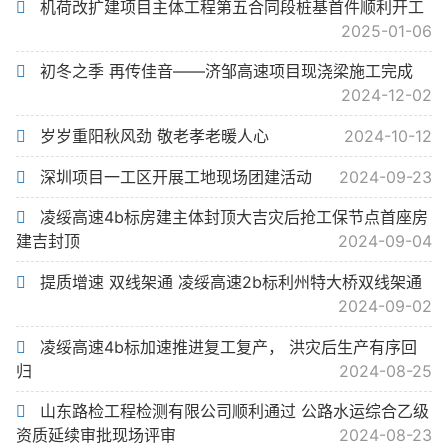
机荷改扩建项目主体工程第五合同段桩基首件顺利开工
2025-01-06
初冬之季 再传佳音——济邹高速项目现浇梁施工完成
2024-12-02
岁岁重阳秋风劲 敬老孝老暖人心
2024-10-12
深圳项目一工区开展工地现场团建活动
2024-09-23
凌绥高速4b标房建主体封顶大吉灾后抢工保节点首座房
建吉封顶
2024-09-04
提质增速 双线架通 凌绥高速2b标利州特大桥双线架通
2024-09-02
凌绥高速4b标加速推进复工复产， 洪灾后生产有序回
归
2024-08-25
山东路检工程检测有限公司顺利通过 公路水运综合乙级
资质延续审批现场评审
2024-08-23