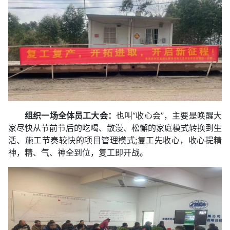
组织一场全体员工大会：
也叫“收心会”，主要是唤醒大
家尽快从节前节后的吃喝、散漫、松懈的家庭模式转换到生
活、施工节奏较快的项目管理模式;复工先收心，收心提精
神，精、气、神全到位，复工即开战。