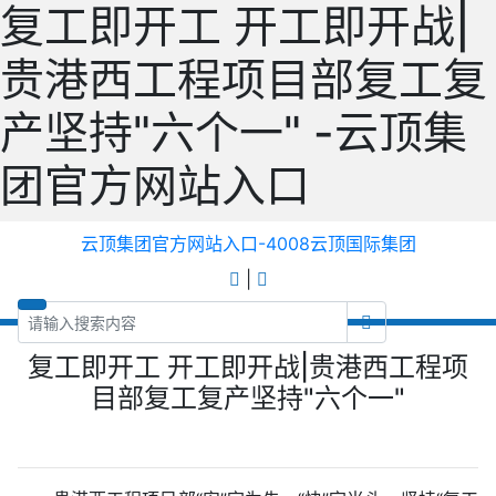
复工即开工 开工即开战|
贵港西工程项目部复工复
产坚持"六个一" -云顶集
团官方网站入口
云顶集团官方网站入口-4008云顶国际集团
|
复工即开工 开工即开战|贵港西工程项
目部复工复产坚持"六个一"