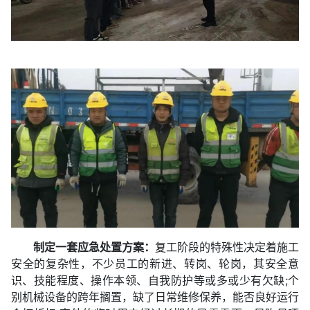
制定一套应急处置方案：
复工阶段的特殊性决定着施工
安全的复杂性，不少员工的新进、转岗、轮岗，其安全意
识、技能程度、操作本领、自我防护等或多或少有欠缺;个
别机械设备的跨年搁置，缺了日常维修保养，能否良好运行