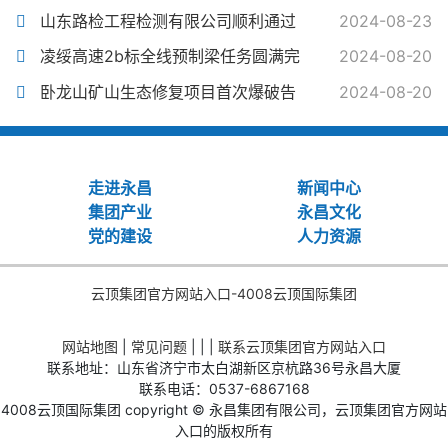
山东路检工程检测有限公司顺利通过
2024-08-23
凌绥高速2b标全线预制梁任务圆满完
2024-08-20
卧龙山矿山生态修复项目首次爆破告
2024-08-20
走进永昌
新闻中心
集团产业
永昌文化
党的建设
人力资源
云顶集团官方网站入口-4008云顶国际集团
网站地图
|
常见问题
| | |
联系云顶集团官方网站入口
联系地址：山东省济宁市太白湖新区京杭路36号永昌大厦
联系电话：0537-6867168
4008云顶国际集团 copyright © 永昌集团有限公司，云顶集团官方网站
入口的版权所有