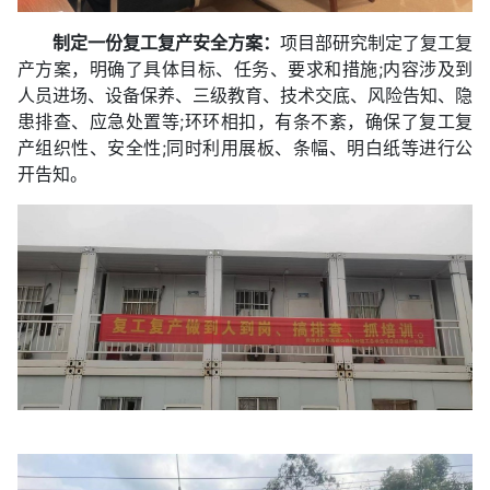
制定一份复工复产安全方案：
项目部研究制定了复工复
产方案，明确了具体目标、任务、要求和措施;内容涉及到
人员进场、设备保养、三级教育、技术交底、风险告知、隐
患排查、应急处置等;环环相扣，有条不紊，确保了复工复
产组织性、安全性;同时利用展板、条幅、明白纸等进行公
开告知。