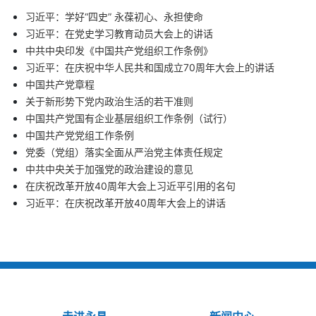
习近平：学好“四史” 永葆初心、永担使命
习近平：在党史学习教育动员大会上的讲话
中共中央印发《中国共产党组织工作条例》
习近平：在庆祝中华人民共和国成立70周年大会上的讲话
中国共产党章程
关于新形势下党内政治生活的若干准则
中国共产党国有企业基层组织工作条例（试行）
中国共产党党组工作条例
党委（党组）落实全面从严治党主体责任规定
中共中央关于加强党的政治建设的意见
在庆祝改革开放40周年大会上习近平引用的名句
习近平：在庆祝改革开放40周年大会上的讲话