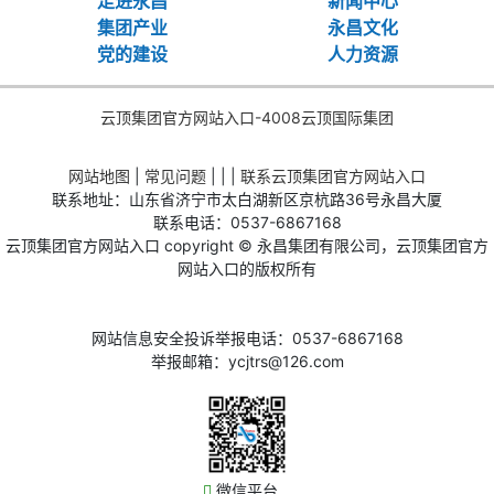
走进永昌
新闻中心
集团产业
永昌文化
党的建设
人力资源
云顶集团官方网站入口-4008云顶国际集团
网站地图
|
常见问题
| | |
联系云顶集团官方网站入口
联系地址：山东省济宁市太白湖新区京杭路36号永昌大厦
联系电话：0537-6867168
云顶集团官方网站入口 copyright © 永昌集团有限公司，云顶集团官方
网站入口的版权所有
网站信息安全投诉举报电话：0537-6867168
举报邮箱：
ycjtrs@126.com
微信平台