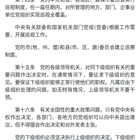
巡视制度，在一届任期内，对所管理的地方、部门、企事业
单位党组织实现巡视全覆盖。
中央有关部委和国家机关部门党组(党委)根据工作需
要，开展巡视工作。
党的市(地、州、盟)和县(市、区、旗)委员会建立巡察
制度。
第十五条 党的各级领导机关，对同下级组织有关的重
要问题作出决定时，在通常情况下，要征求下级组织的意
见。要保证下级组织能够正常行使他们的职权。凡属应由下
级组织处理的问题，如无特殊情况，上级领导机关不要干
预。
第十六条 有关全国性的重大政策问题，只有党中央有
权作出决定，各部门、各地方的党组织可以向中央提出建
议，但不得擅自作出决定和对外发表主张。
党的下级组织必须坚决执行上级组织的决定。下级组织