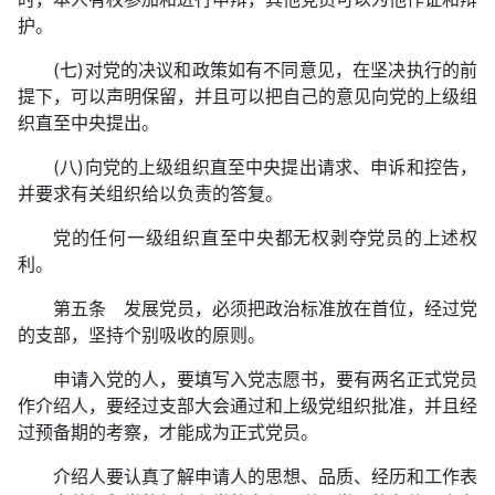
护。
(七)对党的决议和政策如有不同意见，在坚决执行的前
提下，可以声明保留，并且可以把自己的意见向党的上级组
织直至中央提出。
(八)向党的上级组织直至中央提出请求、申诉和控告，
并要求有关组织给以负责的答复。
党的任何一级组织直至中央都无权剥夺党员的上述权
利。
第五条 发展党员，必须把政治标准放在首位，经过党
的支部，坚持个别吸收的原则。
申请入党的人，要填写入党志愿书，要有两名正式党员
作介绍人，要经过支部大会通过和上级党组织批准，并且经
过预备期的考察，才能成为正式党员。
介绍人要认真了解申请人的思想、品质、经历和工作表