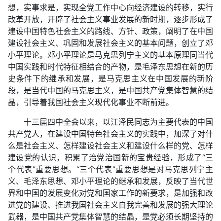
想，实事求是，实现全党工作中心向经济建设的转移，实行
改革开放，开辟了社会主义事业发展的新时期，逐步形成了
建设中国特色社会主义的路线、方针、政策，阐明了在中国
建设社会主义、巩固和发展社会主义的基本问题，创立了邓
小平理论。邓小平理论是马克思列宁主义的基本原理同当代
中国实践和时代特征相结合的产物，是毛泽东思想在新的历
史条件下的继承和发展，是马克思主义在中国发展的新阶
段，是当代中国的马克思主义，是中国共产党集体智慧的结
晶，引导着我国社会主义现代化事业不断前进。
十三届四中全会以来，以江泽民同志为主要代表的中国
共产党人，在建设中国特色社会主义的实践中，加深了对什
么是社会主义、怎样建设社会主义和建设什么样的党、怎样
建设党的认识，积累了治党治国新的宝贵经验，形成了“三
个代表”重要思想。“三个代表”重要思想是对马克思列宁主
义、毛泽东思想、邓小平理论的继承和发展，反映了当代世
界和中国的发展变化对党和国家工作的新要求，是加强和改
进党的建设、推进我国社会主义自我完善和发展的强大理论
武器，是中国共产党集体智慧的结晶，是党必须长期坚持的