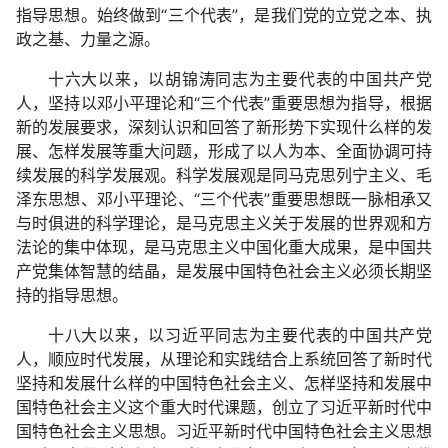
指导思想。始终做到“三个代表”，是我们党的立党之本、执
政之基、力量之源。
十六大以来，以胡锦涛同志为主要代表的中国共产党
人，坚持以邓小平理论和“三个代表”重要思想为指导，根据
新的发展要求，深刻认识和回答了新形势下实现什么样的发
展、怎样发展等重大问题，形成了以人为本、全面协调可持
续发展的科学发展观。科学发展观是同马克思列宁主义、毛
泽东思想、邓小平理论、“三个代表”重要思想既一脉相承又
与时俱进的科学理论，是马克思主义关于发展的世界观和方
法论的集中体现，是马克思主义中国化重大成果，是中国共
产党集体智慧的结晶，是发展中国特色社会主义必须长期坚
持的指导思想。
十八大以来，以习近平同志为主要代表的中国共产党
人，顺应时代发展，从理论和实践结合上系统回答了新时代
坚持和发展什么样的中国特色社会主义、怎样坚持和发展中
国特色社会主义这个重大时代课题，创立了习近平新时代中
国特色社会主义思想。习近平新时代中国特色社会主义思想