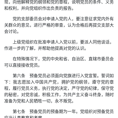
现，向他解释党的纲领和党的章程，说明党员的条件、义务
和权利，并向党组织作出负责的报告。
党的支部委员会对申请入党的人，要注意征求党内外有
关群众的意见，进行严格的审查，认为合格后再提交支部大
会讨论。
上级党组织在批准申请人入党以前，要派人同他谈话，
作进一步的了解，并帮助他提高对党的认识。
在特殊情况下，党的中央和省、自治区、直辖市委员会
可以直接接收党员。
第六条 预备党员必须面向党旗进行入党宣誓。誓词如
下：我志愿加入中国共产党，拥护党的纲领，遵守党的章
程，履行党员义务，执行党的决定，严守党的纪律，保守党
的秘密，对党忠诚，积极工作，为共产主义奋斗终身，随时
准备为党和人民牺牲一切，永不叛党。
第七条 预备党员的预备期为一年。党组织对预备党员
应当认真教育和考察。