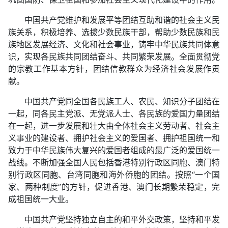
中国共产党维护和发展平等团结互助和谐的社会主义民
族关系，积极培养、选拔少数民族干部，帮助少数民族和民
族地区发展经济、文化和社会事业，铸牢中华民族共同体意
识，实现各民族共同团结奋斗、共同繁荣发展。全面贯彻党
的宗教工作基本方针，团结信教群众为经济社会发展作贡
献。
中国共产党同全国各民族工人、农民、知识分子团结在
一起，同各民主党派、无党派人士、各民族的爱国力量团结
在一起，进一步发展和壮大由全体社会主义劳动者、社会主
义事业的建设者、拥护社会主义的爱国者、拥护祖国统一和
致力于中华民族伟大复兴的爱国者组成的最广泛的爱国统一
战线。不断加强全国人民包括香港特别行政区同胞、澳门特
别行政区同胞、台湾同胞和海外侨胞的团结。按照“一个国
家、两种制度”的方针，促进香港、澳门长期繁荣稳定，完
成祖国统一大业。
中国共产党坚持独立自主的和平外交政策，坚持和平发