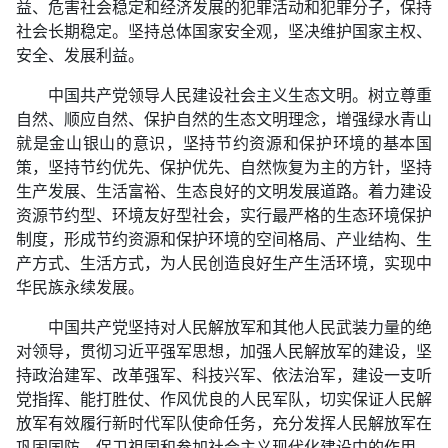
益、危害社会稳定和经济发展的犯罪活动和犯罪分子，保持
社会长期稳定。坚持总体国家安全观，坚决维护国家主权、
安全、发展利益。
中国共产党领导人民建设社会主义生态文明。树立尊重
自然、顺应自然、保护自然的生态文明理念，增强绿水青山
就是金山银山的意识，坚持节约资源和保护环境的基本国
策，坚持节约优先、保护优先、自然恢复为主的方针，坚持
生产发展、生活富裕、生态良好的文明发展道路。着力建设
资源节约型、环境友好型社会，实行最严格的生态环境保护
制度，形成节约资源和保护环境的空间格局、产业结构、生
产方式、生活方式，为人民创造良好生产生活环境，实现中
华民族永续发展。
中国共产党坚持对人民解放军和其他人民武装力量的绝
对领导，贯彻习近平强军思想，加强人民解放军的建设，坚
持政治建军、改革强军、科技兴军、依法治军，建设一支听
党指挥、能打胜仗、作风优良的人民军队，切实保证人民解
放军有效履行新时代军队使命任务，充分发挥人民解放军在
巩固国防、保卫祖国和参加社会主义现代化建设中的作用。