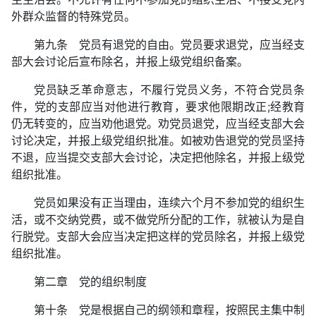
外群众监督的特殊党员。
第九条 党员有退党的自由。党员要求退党，应当经支
部大会讨论后宣布除名，并报上级党组织备案。
党员缺乏革命意志，不履行党员义务，不符合党员条
件，党的支部应当对他进行教育，要求他限期改正;经教育
仍无转变的，应当劝他退党。劝党员退党，应当经支部大会
讨论决定，并报上级党组织批准。如被劝告退党的党员坚持
不退，应当提交支部大会讨论，决定把他除名，并报上级党
组织批准。
党员如果没有正当理由，连续六个月不参加党的组织生
活，或不交纳党费，或不做党所分配的工作，就被认为是自
行脱党。支部大会应当决定把这样的党员除名，并报上级党
组织批准。
第二章 党的组织制度
第十条 党是根据自己的纲领和章程，按照民主集中制