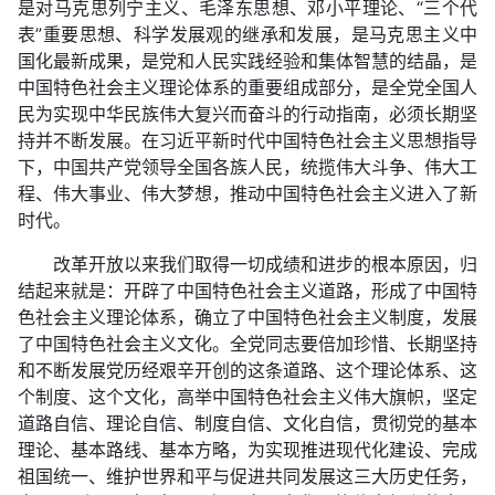
是对马克思列宁主义、毛泽东思想、邓小平理论、“三个代
表”重要思想、科学发展观的继承和发展，是马克思主义中
国化最新成果，是党和人民实践经验和集体智慧的结晶，是
中国特色社会主义理论体系的重要组成部分，是全党全国人
民为实现中华民族伟大复兴而奋斗的行动指南，必须长期坚
持并不断发展。在习近平新时代中国特色社会主义思想指导
下，中国共产党领导全国各族人民，统揽伟大斗争、伟大工
程、伟大事业、伟大梦想，推动中国特色社会主义进入了新
时代。
改革开放以来我们取得一切成绩和进步的根本原因，归
结起来就是：开辟了中国特色社会主义道路，形成了中国特
色社会主义理论体系，确立了中国特色社会主义制度，发展
了中国特色社会主义文化。全党同志要倍加珍惜、长期坚持
和不断发展党历经艰辛开创的这条道路、这个理论体系、这
个制度、这个文化，高举中国特色社会主义伟大旗帜，坚定
道路自信、理论自信、制度自信、文化自信，贯彻党的基本
理论、基本路线、基本方略，为实现推进现代化建设、完成
祖国统一、维护世界和平与促进共同发展这三大历史任务，