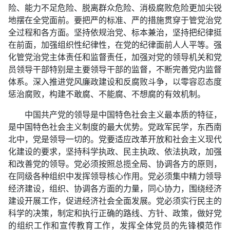
险、能力不足危险、脱离群众危险、消极腐败危险更加尖锐
地摆在全党面前。要把严的标准、严的措施贯穿于管党治党
全过程和各方面。坚持依规治党、标本兼治，坚持把纪律挺
在前面，加强组织性纪律性，在党的纪律面前人人平等。强
化管党治党主体责任和监督责任，加强对党的领导机关和党
员领导干部特别是主要领导干部的监督，不断完善党内监督
体系。深入推进党风廉政建设和反腐败斗争，以零容忍态度
惩治腐败，构建不敢腐、不能腐、不想腐的有效机制。
中国共产党的领导是中国特色社会主义最本质的特征，
是中国特色社会主义制度的最大优势。党政军民学，东西南
北中，党是领导一切的。党要适应改革开放和社会主义现代
化建设的要求，坚持科学执政、民主执政、依法执政，加强
和改善党的领导。党必须按照总揽全局、协调各方的原则，
在同级各种组织中发挥领导核心作用。党必须集中精力领导
经济建设，组织、协调各方面的力量，同心协力，围绕经济
建设开展工作，促进经济社会全面发展。党必须实行民主的
科学的决策，制定和执行正确的路线、方针、政策，做好党
的组织工作和宣传教育工作，发挥全体党员的先锋模范作