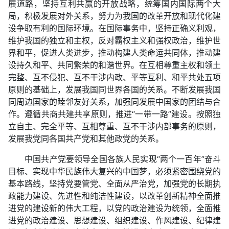
展道路，坚持互利共赢的开放战略，统筹国内国际两个大
局，积极发展对外关系，努力为我国的改革开放和现代化建
设争取有利的国际环境。在国际事务中，坚持正确义利观，
维护我国的独立和主权，反对霸权主义和强权政治，维护世
界和平，促进人类进步，推动构建人类命运共同体，推动建
设持久和平、共同繁荣的和谐世界。在互相尊重主权和领土
完整、互不侵犯、互不干涉内政、平等互利、和平共处五项
原则的基础上，发展我国同世界各国的关系。不断发展我国
同周边国家的睦邻友好关系，加强同发展中国家的团结与合
作。遵循共商共建共享原则，推进“一带一路”建设。按照独
立自主、完全平等、互相尊重、互不干涉内部事务的原则，
发展我党同各国共产党和其他政党的关系。
中国共产党要领导全国各族人民实现“两个一百年”奋斗
目标、实现中华民族伟大复兴的中国梦，必须紧密围绕党的
基本路线，坚持党要管党、全面从严治党，加强党的长期执
政能力建设、先进性和纯洁性建设，以改革创新精神全面推
进党的建设新的伟大工程，以党的政治建设为统领，全面推
进党的政治建设、思想建设、组织建设、作风建设、纪律建