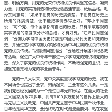
志、明确方向，用党的光荣传统和优良作风坚定信念、凝聚
力量，用党的实践创造和历史经验启迪智慧、砥砺品格。毛
泽东同志说：“如果不把党的历史搞清楚，不把党在历史上
所走的路搞清楚，便不能把事情办得更好。”邓小平同志
说：“每个党、每个国家都有自己的历史，只有采取客观的
实事求是的态度来分析和总结，才有好处。”江泽民同志强
调：“要努力学习中国历史特别是中国近现代历史和党的历
史，并通过这种学习努力掌握和发扬中华民族的优良传统和
党的优良传统。”胡锦涛同志指出：“要通过开展各种纪念教
育活动，促进广大中青年干部进一步学习党的知识和党的历
史，深入了解党的优良传统和作风，不断增强党的意识，更
加坚定自觉地为党的事业而奋斗。”
党的十八大以来，党中央高度重视学习党的历史，我在
不同场合也提出了要求，归纳起来，主要有这么几条。一是
我们党已经发展成为一个走过百年光辉历程、在最大的社会
主义国家执政70多年、拥有9100多万党员的世界上最大的
马克思主义执政党，中国共产党立志于中华民族千秋伟业，
百年恰是风华正茂，要始终站在时代潮流最前列、站在攻坚