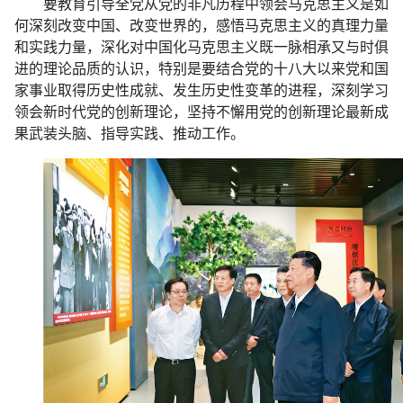
要教育引导全党从党的非凡历程中领会马克思主义是如
何深刻改变中国、改变世界的，感悟马克思主义的真理力量
和实践力量，深化对中国化马克思主义既一脉相承又与时俱
进的理论品质的认识，特别是要结合党的十八大以来党和国
家事业取得历史性成就、发生历史性变革的进程，深刻学习
领会新时代党的创新理论，坚持不懈用党的创新理论最新成
果武装头脑、指导实践、推动工作。