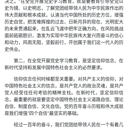
决之。”在全党开展党史学习教育，就是要教育引导全党以
史为镜、以史明志，了解党团结带领人民为中华民族作出的
伟大贡献和根本成就，认清当代中国所处的历史方位，增强
历史自觉，把苦难辉煌的过去、日新月异的现在、光明宏大
的未来贯通起来，在乱云飞渡中把牢正确方向，在风险挑战
面前砥砺胆识，激发为实现中华民族伟大复兴而奋斗的信心
和动力，风雨无阻，坚毅前行，开创属于我们这一代人的历
史伟业。
第二，在全党开展党史学习教育，是坚定信仰信念、在
新时代坚持和发展中国特色社会主义的必然要求。
信仰信念任何时候都至关重要。对共产主义的信仰，对
中国特色社会主义的信念，是共产党人的政治灵魂，是共产
党人经受住任何考验的精神支柱。在新时代，坚定信仰信
念，最重要的就是要坚定中国特色社会主义道路自信、理论
自信、制度自信、文化自信。党的百年奋斗历程和伟大成就
是我们增强“四个自信”最坚实的基础。
经过一百年的奋斗，我们党团结带领人民在一个有着几