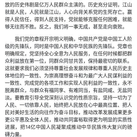
放的历史伟剧是亿万人民群众主演的。历史充分证明，江山
就是人民，人民就是江山，人心向背关系党的生死存亡。赢
得人民信任，得到人民支持，党就能够克服任何困难，就能
够无往而不胜。反之，我们将一事无成，甚至走向衰败。
我们党的章程开宗明义明确，中国共产党是中国工人阶
级的先锋队，同时是中国人民和中华民族的先锋队。党章也
明确规定，党坚持全心全意为人民服务，在任何时候都把群
众利益放在第一位，同群众同甘共苦，保持最密切的联系。
这就要求我们必须坚持尊重社会发展规律和尊重人民历史主
体地位的一致性、为崇高理想奋斗和为最广大人民谋利益的
一致性、完成党的各项工作和实现人民利益的一致性，永不
脱离群众，与群众有福同享、有难同当，有盐同咸、无盐同
淡。要教育引导全党深刻认识党的性质宗旨，坚持一切为了
人民、一切依靠人民，始终把人民放在心中最高位置、把人
民对美好生活的向往作为奋斗目标，推动改革发展成果更多
更公平惠及全体人民，推动共同富裕取得更为明显的实质性
进展，把14亿中国人民凝聚成推动中华民族伟大复兴的磅
礴力量。