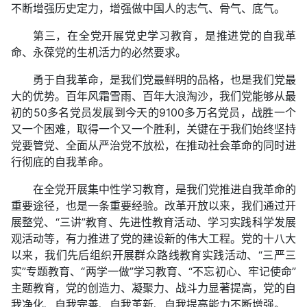
不断增强历史定力，增强做中国人的志气、骨气、底气。
第三，在全党开展党史学习教育，是推进党的自我革
命、永葆党的生机活力的必然要求。
勇于自我革命，是我们党最鲜明的品格，也是我们党最
大的优势。百年风霜雪雨、百年大浪淘沙，我们党能够从最
初的50多名党员发展到今天的9100多万名党员，战胜一个
又一个困难，取得一个又一个胜利，关键在于我们始终坚持
党要管党、全面从严治党不放松，在推动社会革命的同时进
行彻底的自我革命。
在全党开展集中性学习教育，是我们党推进自我革命的
重要途径，也是一条重要经验。改革开放以来，我们通过开
展整党、“三讲”教育、先进性教育活动、学习实践科学发展
观活动等，有力推进了党的建设新的伟大工程。党的十八大
以来，我们先后组织开展群众路线教育实践活动、“三严三
实”专题教育、“两学一做”学习教育、“不忘初心、牢记使命”
主题教育，党的创造力、凝聚力、战斗力显著提高，党的自
我净化、自我完善、自我革新、自我提高能力不断增强。