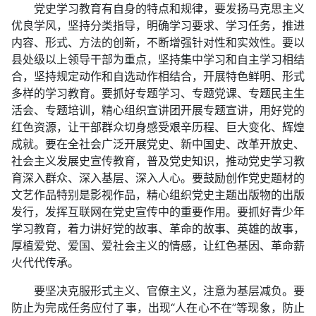
党史学习教育有自身的特点和规律，要发扬马克思主义
优良学风，坚持分类指导，明确学习要求、学习任务，推进
内容、形式、方法的创新，不断增强针对性和实效性。要以
县处级以上领导干部为重点，坚持集中学习和自主学习相结
合，坚持规定动作和自选动作相结合，开展特色鲜明、形式
多样的学习教育。要抓好专题学习、专题党课、专题民主生
活会、专题培训，精心组织宣讲团开展专题宣讲，用好党的
红色资源，让干部群众切身感受艰辛历程、巨大变化、辉煌
成就。要在全社会广泛开展党史、新中国史、改革开放史、
社会主义发展史宣传教育，普及党史知识，推动党史学习教
育深入群众、深入基层、深入人心。要鼓励创作党史题材的
文艺作品特别是影视作品，精心组织党史主题出版物的出版
发行，发挥互联网在党史宣传中的重要作用。要抓好青少年
学习教育，着力讲好党的故事、革命的故事、英雄的故事，
厚植爱党、爱国、爱社会主义的情感，让红色基因、革命薪
火代代传承。
要坚决克服形式主义、官僚主义，注意为基层减负。要
防止为完成任务应付了事，出现“人在心不在”等现象，防止