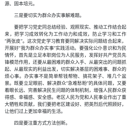
源、固本培元。
三是要切实为群众办实事解难题。
要把学习党史同总结经验、观照现实、推动工作结合起
来，把学习成效转化为工作动力和成效，防止学习和工作
“两张皮”。这次党史学习教育要同解决实际问题结合起来，
开展好“我为群众办实事”实践活动。要强化公仆意识和为民
情怀，首先是立足本职岗位为人民服务，发挥好共产党员先
锋模范作用，还要从最困难的群众入手、从最突出的问题抓
起、从最现实的利益出发，切实解决基层的困难事、群众的
烦心事。办实事不是简单帮钱帮物、搞花架子、堆几个盆
景。既要立足眼前、解决群众“急难愁盼”的具体问题，又要
着眼长远、完善解决民生问题的体制机制，增强人民群众获
得感、幸福感、安全感。老区人民为党和人民事业作出了重
大牺牲和贡献，我们要把老区建设好、把英烈后代照顾好，
让他们过上更加幸福的生活。
四是要注重方式方法创新。