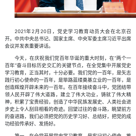
2021年2月20日，党史学习教育动员大会在北京召
开。中共中央总书记、国家主席、中央军委主席习近平出席
会议并发表重要讲话。
今天，在庆祝我们党百年华诞的重大时刻，在“两个一
百年”奋斗目标历史交汇的关键节点，在全党集中开展党史
学习教育，正当其时，十分必要。我们党的一百年，是矢志
践行初心使命的一百年，是筚路蓝缕奠基立业的一百年，是
创造辉煌开辟未来的一百年。在百年接续奋斗中，党团结带
领人民开辟了伟大道路，建立了伟大功业，铸就了伟大精
神，积累了宝贵经验，创造了中华民族发展史、人类社会进
步史上令人刮目相看的奇迹。回望过往的奋斗路，眺望前方
的奋进路，我们必须把党的历史学习好、总结好，把党的成
功经验传承好、发扬好。
第一，在全党开展党史学习教育，是牢记初心使命、推