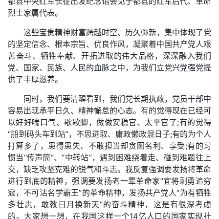
都县中央红军长征出发纪念馆会见于都县的红军后代、革命
烈士家属代表。
这些宝贵精神财富跨越时空、历久弥新，集中体现了党
的坚定信念、根本宗旨、优良作风，凝聚着中国共产党人艰
苦奋斗、牺牲奉献、开拓进取的伟大品格，深深融入我们
党、国家、民族、人民的血脉之中，为我们立党兴党强党提
供了丰厚滋养。
同时，我们要清醒看到，我们党长期执政，党员干部中
容易出现承平日久、精神懈怠的心态。有的觉得现在已经可
以好好喘口气、歇歇脚，做做安稳官、太平官了;有的觉得
“船到码头车到站”，不思进取、庸政懒政混日子;有的为个人
打算多了，患得患失、不敢担当却贪图名利、享受;有的习
惯当“传声筒”、“中转站”，遇到困难绕着走、碰到难题往上
交，缺乏攻坚克难的锐气和斗志。我反复强调要发扬将革命
进行到底的精神，强调要发扬老一辈革命家“宜将剩勇追穷
寇，不可沽名学霸王”的革命精神，发扬共产党人“为有牺牲
多壮志，敢教日月换新天”的奋斗精神，这是有很深考虑
的。大家想一想，在我国这样一个14亿人口的国家实现社