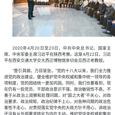
2020年4月20日至23日，中共中央总书记、国家主
席、中央军委主席习近平在陕西考察。这是4月22日，习近
平在西安交通大学交大西迁博物馆亲切会见西迁老教授。
“壹引其纲，万目皆张。”党的十八大以来，我们全力推
进党的政治建设，健全维护党中央权威和集中统一领导的各
项制度，党的团结统一更加巩固。同时，我们也要看到，现
在仍有一些党员、干部政治意识不强、政治敏锐性不高，不
善于从政治上观察和处理问题，对“国之大者”不关心，对政
治要求、政治规矩、政治纪律不上心，对各种问题的政治危
害性不走心，对贯彻落实党中央的大政方针不用心，讲政治
还没有从外部要求转化为内在主动。维护党中央权威和集中