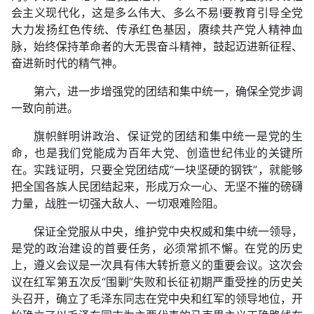
会主义现代化，这是多么伟大、多么不易!要教育引导全党
大力发扬红色传统、传承红色基因，赓续共产党人精神血
脉，始终保持革命者的大无畏奋斗精神，鼓起迈进新征程、
奋进新时代的精气神。
第六，进一步增强党的团结和集中统一，确保全党步调
一致向前进。
旗帜鲜明讲政治、保证党的团结和集中统一是党的生
命，也是我们党能成为百年大党、创造世纪伟业的关键所
在。实践证明，只要全党团结成“一块坚硬的钢铁”，就能够
把全国各族人民团结起来，形成万众一心、无坚不摧的磅礴
力量，战胜一切强大敌人、一切艰难险阻。
保证全党服从中央，维护党中央权威和集中统一领导，
是党的政治建设的首要任务，必须常抓不懈。在党的历史
上，遵义会议是一次具有伟大转折意义的重要会议。这次会
议在红军第五次反“围剿”失败和长征初期严重受挫的历史关
头召开，确立了毛泽东同志在党中央和红军的领导地位，开