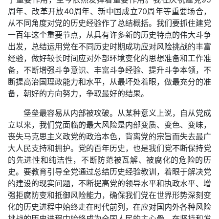
周年、改革开放40周年、新中国成立70周年等重要场合，
从不同角度对党的历史经验作了总结概括。我们要抓住建党
一百年这个重要节点，从具有许多新的历史特点的伟大斗争
出发，总结运用党在不同历史时期成功应对风险挑战的丰富
经验，做好较长时间应对外部环境变化的思想准备和工作准
备，不断增强斗争意识、丰富斗争经验、提升斗争本领，不
断提高治国理政能力和水平，从最坏处着眼，做最充分的准
备，朝好的方向努力，争取最好的结果。
堡垒最容易从内部被攻破。从某种意义上说，自从党成
立以来，我们党面临的最大风险是内部变质、变色、变味，
丧失马克思主义政党的政治本色，背离党的宗旨而失去最广
大人民支持和拥护。党的百年历史，也是我们党不断保持党
的先进性和纯洁性，不断防范被瓦解、被腐化的危险的历
史。要教育引导全党通过总结历史经验教训，着眼于解决党
的建设的现实问题，不断提高党的领导水平和执政水平、增
强拒腐防变和抵御风险能力，确保我们党在世界形势深刻变
化的历史进程中始终走在时代前列，在应对国内外各种风险
挑战的历史进程中始终成为全国人民的主心骨，在坚持和发