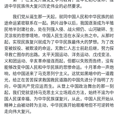
进中华民族伟大复兴历史伟业的必然要求。
我们党从诞生那一天起，就同中国人民和中华民族的前
途命运紧密联系在一起。鸦片战争以后，我国逐渐成为半殖
民地半封建社会，处在列强入侵、战火频仍、山河破碎、生
灵涂炭的悲惨境地，中国人民生活在水深火热之中。从那时
起，实现民族复兴就成为了中华民族最伟大的梦想。为了改
变被奴役、被欺凌的命运，无数仁人志士前赴后继，努力探
寻救亡图存的出路。太平天国运动、洋务运动、戊戌变法、
义和团运动、辛亥革命接连而起，但都以失败而告终，没有
能够改变中国人民和中华民族的悲惨命运。十月革命一声炮
响，给中国送来了马克思列宁主义。这犹如黑暗中的一道霞
光，给正在苦苦探求救国救民道路的中国先进分子指明了方
向，中国共产党应运而生。从登上中国政治舞台的那一刻
起，我们党就坚持马克思主义立场观点方法，始终不渝为中
国人民谋幸福、为中华民族谋复兴，从此，中国人民开始从
精神上由被动转为主动，中华民族开始艰难地但不可逆转地
走向伟大复兴。