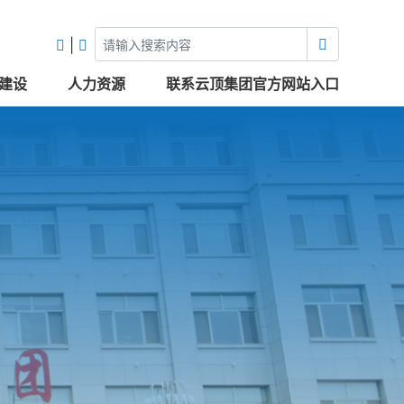
|
建设
人力资源
联系云顶集团官方网站入口