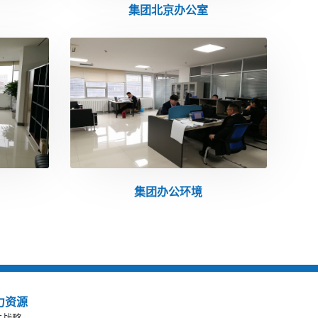
集团北京办公室
集团办公环境
力资源
才战略