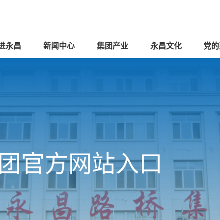
进永昌
新闻中心
集团产业
永昌文化
党的
集团官方网站入口