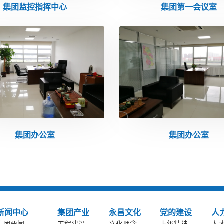
集团监控指挥中心
集团第一会议室
集团办公室
集团办公室
新闻中心
集团产业
永昌文化
党的建设
人
集团要闻
工程建设
文化理念
上级精神
人