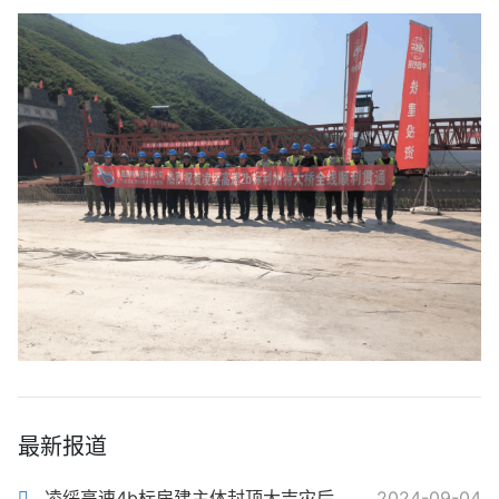
最新报道
凌绥高速4b标房建主体封顶大吉灾后
2024-09-04