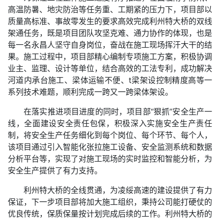
高温防暑、地灾防治等任务重、工期紧的压力下，项目部以
质量高标准、事故零发生的要求高效完成利州特大桥的双线
架通任务，既是项目团队攻坚克难、通力协作的体现，也是
每一名永昌人坚守自身岗位，奋战在施工现场挥汗大干的结
果。施工过程中，项目部精心编制专项施工方案，积极协调
业主、监理、设计等单位，结合高效的工法专利，成功解决
河道内承台施工、梁体运输不便、t梁架设控制精度高等一
系列技术难题，顺利完成一跨又一跨梁体架设。
在落实推进项目进度的同时，项目部“狠抓”安全生产一
线，全面建设安全责任包保，积极深入实施安全生产责任
制，将安全生产任务细化到每个岗位、每个环节、每个人，
该项目通过引入智能化张拉施工设备、安全监测系统和数据
分析平台等，实现了对施工现场的实时监控和智能分析，为
安全生产提供了有力支持。
利州特大桥的全线贯通，为凌绥高速的建设提供了有力
保证，下一步项目部将加大施工组织，秉持公司能打硬仗的
优良传统，保质保量按计划完成后续的工作。利州特大桥的