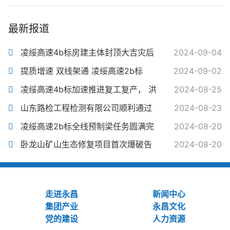
最新报道
凌绥高速4b标房建主体封顶大吉灾后
2024-09-04
提质增速 双线架通 凌绥高速2b标
2024-09-02
凌绥高速4b标加速推进复工复产， 洪
2024-08-25
山东路检工程检测有限公司顺利通过
2024-08-23
凌绥高速2b标全线预制梁任务圆满完
2024-08-20
卧龙山矿山生态修复项目首次爆破告
2024-08-20
走进永昌
新闻中心
集团产业
永昌文化
党的建设
人力资源