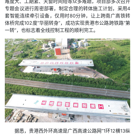
难度大、工期紧、天窗时间短等众多难题，项目部多次召开
专题会议进行周密部署，制定合理的转体施工计划，采用4
套智能连续牵引设备，仅用时80分钟，让上跨南广高铁转
体桥完成102度“华丽转身”，成功实现贵港市公路跨铁路“第
一转”，也标志着全线控制工程的顺利完工。
据悉，贵港西外环高速是广西高速公路网“1环12横13纵