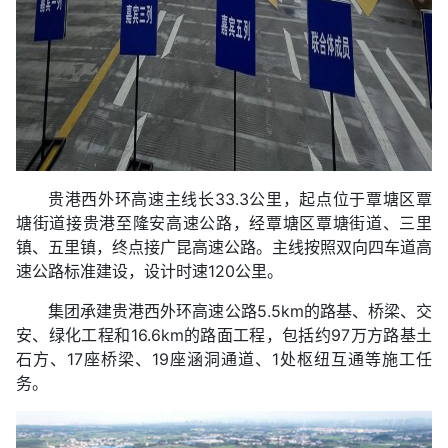
贵港西外环高速主线长33.3公里，起点位于覃塘区覃
塘街道接贵港至隆安高速公路，经覃塘区覃塘街道、三里
镇、五里镇，终点接广昆高速公路。主线按照双向四车道高
速公路标准建设，设计时速120公里。
集团承建贵港西外环高速公路5.5km的路基、桥梁、交
安、绿化工程和16.6km的路面工程，包括约97万方路基土
石方、17座桥梁、19座涵洞通道、1处枢纽互通等施工任
务。