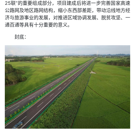
25联”的重要组成部分，项目建成后将进一步完善国家高速
公路网及地区路网结构，缩小东西部差距，带动沿线地方经
济与旅游事业的发展，对推进区域协调发展、脱贫攻坚、一
通百通等具有十分重要的意义。
封底：