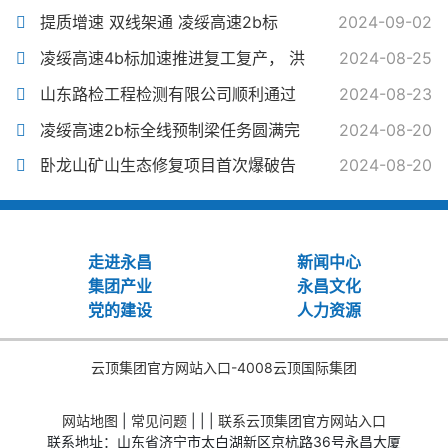
提质增速 双线架通 凌绥高速2b标
2024-09-02
凌绥高速4b标加速推进复工复产， 洪
2024-08-25
山东路检工程检测有限公司顺利通过
2024-08-23
凌绥高速2b标全线预制梁任务圆满完
2024-08-20
卧龙山矿山生态修复项目首次爆破告
2024-08-20
走进永昌
新闻中心
集团产业
永昌文化
党的建设
人力资源
云顶集团官方网站入口-4008云顶国际集团
网站地图
|
常见问题
| | |
联系云顶集团官方网站入口
联系地址：山东省济宁市太白湖新区京杭路36号永昌大厦