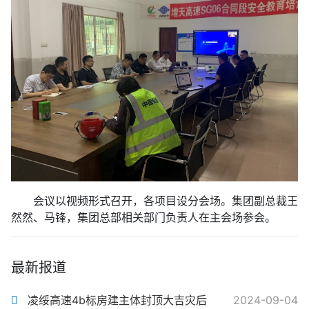
会议以视频形式召开，各项目设分会场。集团副总裁王
然然、马锋，集团总部相关部门负责人在主会场参会。
最新报道
凌绥高速4b标房建主体封顶大吉灾后
2024-09-04