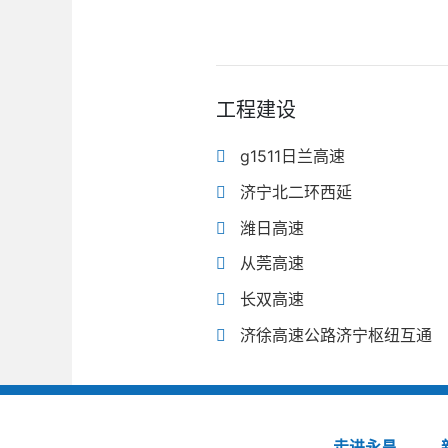
工程建设
g1511日兰高速
济宁北二环西延
潍日高速
从莞高速
长双高速
济徐高速公路济宁枢纽互通
走进永昌