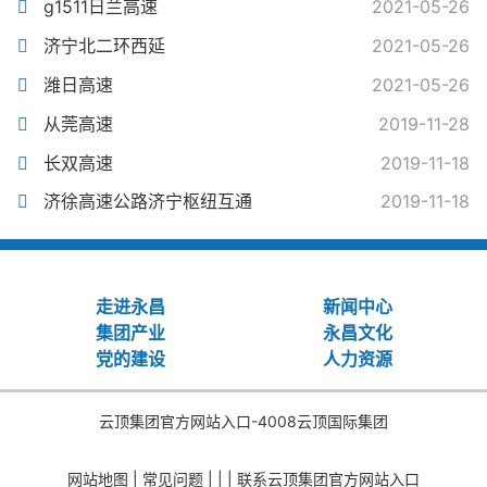
g1511日兰高速
2021-05-26
济宁北二环西延
2021-05-26
潍日高速
2021-05-26
从莞高速
2019-11-28
长双高速
2019-11-18
济徐高速公路济宁枢纽互通
2019-11-18
走进永昌
新闻中心
集团产业
永昌文化
党的建设
人力资源
云顶集团官方网站入口-4008云顶国际集团
网站地图
|
常见问题
| | |
联系云顶集团官方网站入口