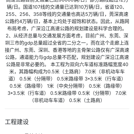
辆/日。国道107线的交通量已达到10万辆/日，省道120、
255、256、358等线的交通量也高达5万辆/日，莞深高速
公路约4万辆/日，基本上均处于超饱和状态。因此，从路网
布局考虑，广深沿江高速公路的规划建设是科学合理的。
2、从经济总量与交通发展方面考虑，目前广州、东莞、深
圳三市的gdp总量超过全省的二分之一，而在这个走廊上连
接广州、东莞、深圳、香港等地的主骨架公路仅有广深高速
公路，通道能力与gdp总量不匹配，规划建设广深沿江高速
公路是非常必要的。 本工程为双向六车道标准路幅宽度40
米，其路幅构成为0.5米（土路肩） 7.0米（非机动车车
道） 0.5米（分隔带） 0.5米路缘带 3*3.5米（行车道）
0.5米（路缘带） 1米（中央分隔带） 0.5米（路缘带）
3*3.5米（行车道） 0.5米路缘带 0.5米（分隔带） 7.0米
（非机动车车道） 0.5米（土路肩）
工程建设