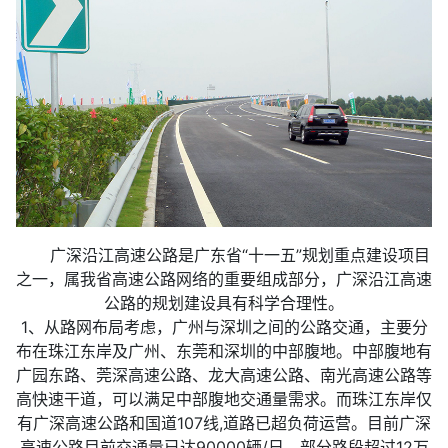
广深沿江高速公路是广东省“十一五”规划重点建设项目
之一，属我省高速公路网络的重要组成部分，广深沿江高速
公路的规划建设具有科学合理性。
1、从路网布局考虑，广州与深圳之间的公路交通，主要分
布在珠江东岸及广州、东莞和深圳的中部腹地。中部腹地有
广园东路、莞深高速公路、龙大高速公路、南光高速公路等
高快速干道，可以满足中部腹地交通量需求。而珠江东岸仅
有广深高速公路和国道107线,道路已超负荷运营。目前广深
高速公路目前交通量已达90000辆/日，部分路段超过12万