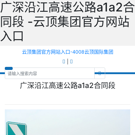
广深沿江高速公路a1a2合
同段 -云顶集团官方网站
入口
云顶集团官方网站入口-4008云顶国际集团
|
广深沿江高速公路a1a2合同段