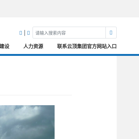
|
建设
人力资源
联系云顶集团官方网站入口