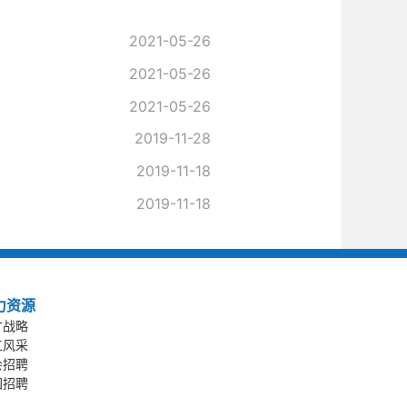
2021-05-26
2021-05-26
2021-05-26
2019-11-28
2019-11-18
2019-11-18
力资源
才战略
工风采
会招聘
园招聘