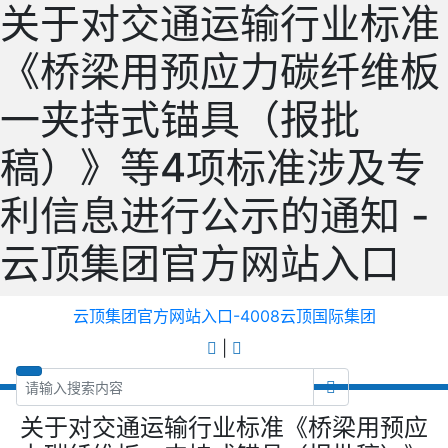
关于对交通运输行业标准
《桥梁用预应力碳纤维板
一夹持式锚具（报批
稿）》等4项标准涉及专
利信息进行公示的通知 -
云顶集团官方网站入口
云顶集团官方网站入口-4008云顶国际集团
|
关于对交通运输行业标准《桥梁用预应