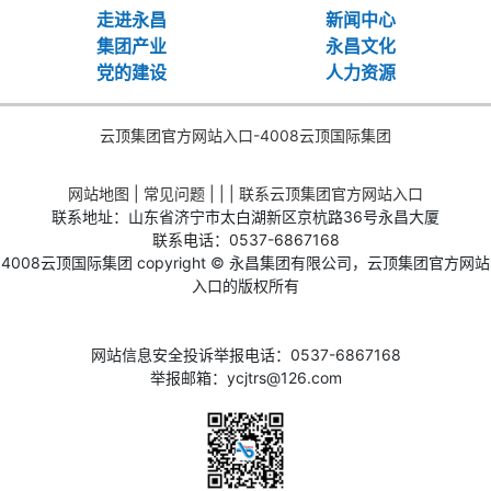
走进永昌
新闻中心
集团产业
永昌文化
党的建设
人力资源
云顶集团官方网站入口-4008云顶国际集团
网站地图
|
常见问题
| | |
联系云顶集团官方网站入口
联系地址：山东省济宁市太白湖新区京杭路36号永昌大厦
联系电话：0537-6867168
4008云顶国际集团 copyright © 永昌集团有限公司，云顶集团官方网站
入口的版权所有
网站信息安全投诉举报电话：0537-6867168
举报邮箱：
ycjtrs@126.com