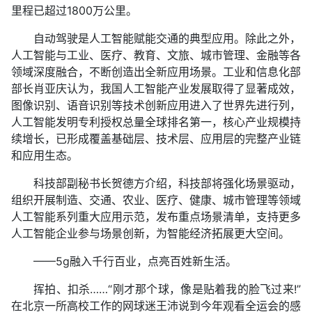
里程已超过1800万公里。
自动驾驶是人工智能赋能交通的典型应用。除此之外，
人工智能与工业、医疗、教育、文旅、城市管理、金融等各
领域深度融合，不断创造出全新应用场景。工业和信息化部
部长肖亚庆认为，我国人工智能产业发展取得了显著成效，
图像识别、语音识别等技术创新应用进入了世界先进行列，
人工智能发明专利授权总量全球排名第一，核心产业规模持
续增长，已形成覆盖基础层、技术层、应用层的完整产业链
和应用生态。
科技部副秘书长贺德方介绍，科技部将强化场景驱动，
组织开展制造、交通、农业、医疗、健康、城市管理等领域
人工智能系列重大应用示范，发布重点场景清单，支持更多
人工智能企业参与场景创新，为智能经济拓展更大空间。
——5g融入千行百业，点亮百姓新生活。
挥拍、扣杀……“刚才那个球，像是贴着我的脸飞过来!”
在北京一所高校工作的网球迷王沛说到今年观看全运会的感