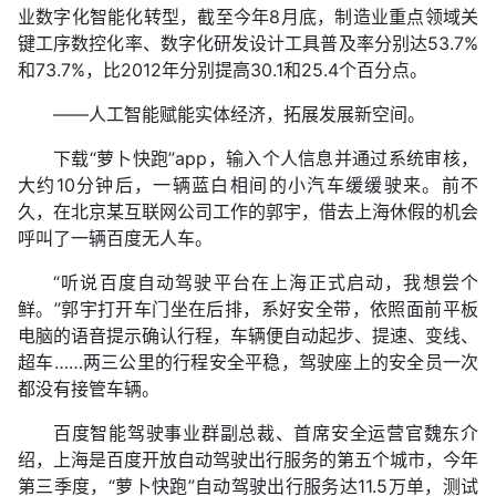
业数字化智能化转型，截至今年8月底，制造业重点领域关
键工序数控化率、数字化研发设计工具普及率分别达53.7%
和73.7%，比2012年分别提高30.1和25.4个百分点。
——人工智能赋能实体经济，拓展发展新空间。
下载“萝卜快跑”app，输入个人信息并通过系统审核，
大约10分钟后，一辆蓝白相间的小汽车缓缓驶来。前不
久，在北京某互联网公司工作的郭宇，借去上海休假的机会
呼叫了一辆百度无人车。
“听说百度自动驾驶平台在上海正式启动，我想尝个
鲜。”郭宇打开车门坐在后排，系好安全带，依照面前平板
电脑的语音提示确认行程，车辆便自动起步、提速、变线、
超车……两三公里的行程安全平稳，驾驶座上的安全员一次
都没有接管车辆。
百度智能驾驶事业群副总裁、首席安全运营官魏东介
绍，上海是百度开放自动驾驶出行服务的第五个城市，今年
第三季度，“萝卜快跑”自动驾驶出行服务达11.5万单，测试