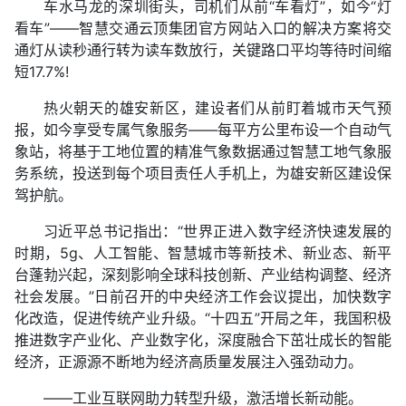
车水马龙的深圳街头，司机们从前“车看灯”，如今“灯
看车”——智慧交通云顶集团官方网站入口的解决方案将交
通灯从读秒通行转为读车数放行，关键路口平均等待时间缩
短17.7%!
热火朝天的雄安新区，建设者们从前盯着城市天气预
报，如今享受专属气象服务——每平方公里布设一个自动气
象站，将基于工地位置的精准气象数据通过智慧工地气象服
务系统，投送到每个项目责任人手机上，为雄安新区建设保
驾护航。
习近平总书记指出：“世界正进入数字经济快速发展的
时期，5g、人工智能、智慧城市等新技术、新业态、新平
台蓬勃兴起，深刻影响全球科技创新、产业结构调整、经济
社会发展。”日前召开的中央经济工作会议提出，加快数字
化改造，促进传统产业升级。“十四五”开局之年，我国积极
推进数字产业化、产业数字化，深度融合下茁壮成长的智能
经济，正源源不断地为经济高质量发展注入强劲动力。
——工业互联网助力转型升级，激活增长新动能。