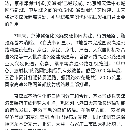
达，京雄津保“1小时交通圈”已经形成。北京和天津中心城
区与新城、卫星城之间的“0.5小时通勤圈”加速构建，未来
将对支撑远距离通勤、引导城镇空间优化拓展发挥日益重要
的作用。
7年来，京津冀强化公路交通协同共建，待贯通路、瓶
颈路基本消除。《白皮书》显示，3地基本完成国家高速公
路网建设任务，京台、京昆、京礼、津石、大兴国际机场高
速公路等一大批高速公路建成通车，首都环线高速公路通州
至大兴段贯通，京秦、承平等高速公路加快推进，“单中
心、放射状”的路网结构得到有效改善。截至2020年年底，
三省市累计打通待贯通路、瓶颈路32条段共计2005公里，
国家高速公路网首都放射线路段全部打通。
京津冀不断深化港口协同分工和合作，基本形成以天津
港集装箱干线运输为重点，巩固河北港口大宗散货运输功能
的错位发展、有效互动的良好格局。在航空方面，“双核两
翼多节点”的京津冀机场群已经布局完成，机场陆侧交通保
障体系不断完善，北京、天津、石家庄三市四大机场均已开