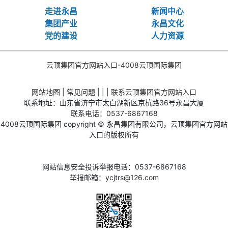
走进永昌
新闻中心
集团产业
永昌文化
党的建设
人力资源
云顶集团官方网站入口-4008云顶国际集团
网站地图
|
常见问题
| | |
联系云顶集团官方网站入口
联系地址：山东省济宁市太白湖新区京杭路36号永昌大厦
联系电话：0537-6867168
4008云顶国际集团 copyright © 永昌集团有限公司，云顶集团官方网站
入口的版权所有
网站信息安全投诉举报电话：0537-6867168
举报邮箱：
ycjtrs@126.com