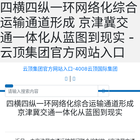
四横四纵一环网络化综合
运输通道形成 京津冀交
通一体化从蓝图到现实 -
云顶集团官方网站入口
云顶集团官方网站入口-4008云顶国际集团
|
四横四纵一环网络化综合运输通道形成
京津冀交通一体化从蓝图到现实