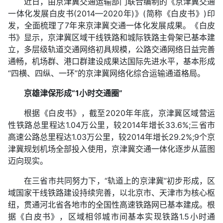
近日，由京津冀交通运输部门联合编制的《京津冀交通
一体化发展白皮书(2014—2020年)》(简称《白皮书》)印
发，全面梳理了7年来京津冀交通一体化发展成果。《白皮
书》显示，京津冀区域干线铁路和城际铁路主骨架已基本建
立，多层级轨道交通网络初具规模，公路交通网络日益完善
通畅，机场群、港口群建设成果达国际先进水平，基本形成
“四横、四纵、一环”的京津冀网络化综合运输通道格局。
京雄津保形成“1小时交通圈”
根据《白皮书》，截至2020年年底，京津冀区域营运
性铁路总里程达1.04万公里，较2014年增长33.6%;三省市
高速公路总里程达1.03万公里，较2014年增长29.2%;9个京
津冀规划机场全部投入使用，京津冀交通一体化逐步从蓝图
迈向现实。
在三省市共同努力下，“轨道上的京津冀”初步形成，区
域国家干线铁路建设持续完善，以北京市、天津市为核心枢
纽，贯通河北省各地市的全国性高速铁路网已基本建成。根
据《白皮书》，区域相邻城市间基本实现铁路1.5小时通