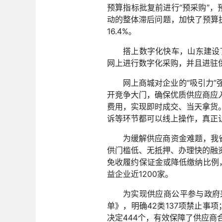
预算指标批复前进行“预采购”，
动的整体滞后问题，加快了预算执行
16.4%。
搭上数字化快车，山东建设
网上进行数字化采购，并且进驻供
网上商城对企业的“吸引力
开竞争大门，确保优质供应商应
费用，实现即时成交、当天拿货
诉等环节都可以线上操作，真正让
为缓解供应商资金难题，我省
供门槛低、无抵押、办理快的融
免收履约保证金或降低缴纳比例，
益企业近1200家。
为实现供应商公平参与政府
单》，明确42类137项禁止事
决定444个，有效保障了供应