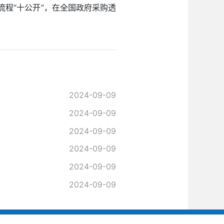
流程“十公开”，在全国政府采购透
2024-09-09
2024-09-09
2024-09-09
2024-09-09
2024-09-09
2024-09-09