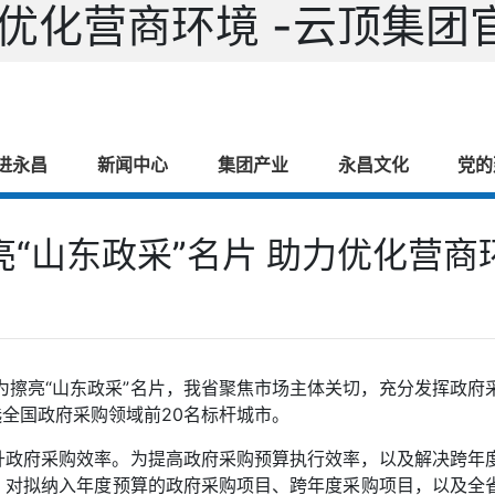
力优化营商环境 -云顶集
进永昌
新闻中心
集团产业
永昌文化
党的
亮“山东政采”名片 助力优化营商
为擦亮“山东政采”名片，我省聚焦市场主体关切，充分发挥政府
全国政府采购领域前20名标杆城市。
提升政府采购效率。为提高政府采购预算执行效率，以及解决跨年
式，对拟纳入年度预算的政府采购项目、跨年度采购项目，以及全