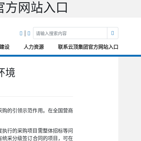
团官方网站入口
|
建设
人力资源
联系云顶集团官方网站入口
环境
采购的引领示范作用。在全国营商
度执行的采购项目需整体招标等问
省统采分级签订合同的项目，可在