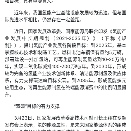
和目标，具有重要意义。
近年来，我国氢能产业基础设施发展较为迅速，但与国
际先进水平相比，仍然存在一定差距。
近日，国家发展改革委、国家能源局联合印发《氢能产
业发展中长期规划（2021-2035年）》（下称《规
划》），提出氢能产业发展各阶段目标：到2025年，基本
掌握核心技术和制造工艺，燃料电池车辆保有量约5万辆，
部署建设一批加氢站，可再生能源制氢量达到10-20万吨/
年，实现二氧化碳减排100-200万吨/年。到2030年，形成
较为完备的氢能产业技术创新体系、清洁能源制氢及供应体
系，有力支撑碳达峰目标实现。到2035年，形成氢能多元
应用生态，可再生能源制氢在终端能源消费中的比例明显提
升。
“双碳”目标的有力支撑
3月23日，国家发展改革委高技术司副司长王翔在专题
发布会上表示，氢的能源属性，是未来国家能源体系的组成