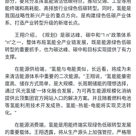
部分，要充分发挥氢能清洁低碳特点，推动交通、工业等用
能终端和高耗能、高排放行业绿色低碳转型。同时，氢能是
我国战略性新兴产业的重点方向，是构建绿色低碳产业体
系、打造产业转型升级的新增长点。
王翔介绍，《规划》是碳达峰、碳中和“1 n”政策体系
“n”之一，整体布局氢能全产业链发展，既是能源绿色低碳
转型的重要抓手，也为碳达峰、碳中和目标实现提供了有力
支撑。
在能源供给端，“氢能与电能类似，长远看，将成为未
来清洁能源体系中重要的二次能源。”王翔说，“氢能能量密
度高、储存方式简单，是大规模、长周期储能的理想选择，
通过‘风光氢储’一体化融合发展，为可再生能源规模化消纳
提供云顶集团官方网站入口的解决方案。并且随着燃料电池
等氢能利用技术开发成熟，氢能-热能-电能将实现灵活转
化。”
在能源消费端，氢能是用能终端实现绿色低碳转型发展
的重要载体。王翔透露，将从生产源头上加强管控，严格限