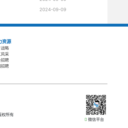
2024-09-09
力资源
才战略
工风采
会招聘
园招聘
的版权所有
微信平台