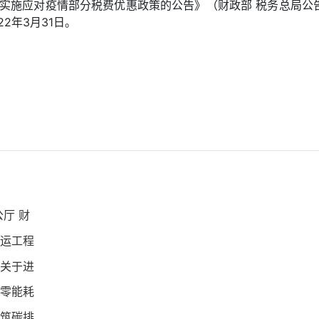
实施应对疫情部分税费优惠政策的公告》（财政部 税务总局公告
2年3月31日。
厅 财
运工程
关于进
零能耗
筑碳排