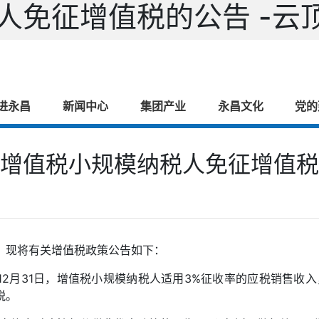
人免征增值税的公告 -云
进永昌
新闻中心
集团产业
永昌文化
党的
增值税小规模纳税人免征增值税
，现将有关增值税政策公告如下：
22年12月31日，增值税小规模纳税人适用3%征收率的应税销售
税。