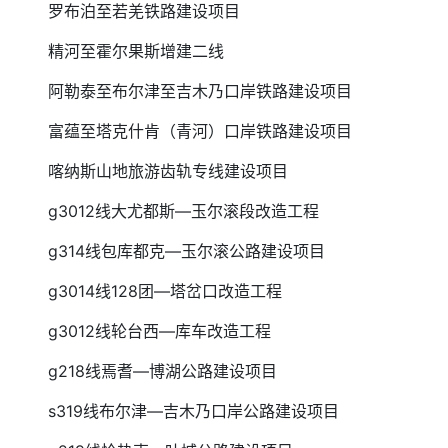
罗布泊至若羌铁路建设项目
精河至霍尔果斯增建二线
阿勒泰至布尔津至吉木乃口岸铁路建设项目
富蕴至塔克什肯（青河）口岸铁路建设项目
喀纳斯山地旅游齿轨专线建设项目
g3012线大尤都斯—玉尔滚段改造工程
g314线包库都克—玉尔滚公路建设项目
g3014线128团—塔岔口改造工程
g3012线轮台西—库车改造工程
g218线焉耆—博湖公路建设项目
s319线布尔津—吉木乃口岸公路建设项目