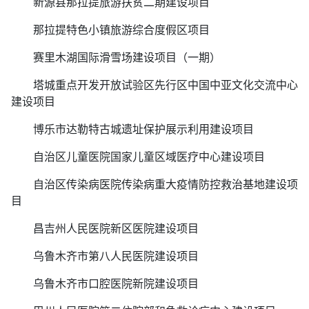
新源县那拉提旅游扶贫二期建设项目
那拉提特色小镇旅游综合度假区项目
赛里木湖国际滑雪场建设项目（一期）
塔城重点开发开放试验区先行区中国中亚文化交流中心
建设项目
博乐市达勒特古城遗址保护展示利用建设项目
自治区儿童医院国家儿童区域医疗中心建设项目
自治区传染病医院传染病重大疫情防控救治基地建设项
目
昌吉州人民医院新区医院建设项目
乌鲁木齐市第八人民医院建设项目
乌鲁木齐市口腔医院新院建设项目