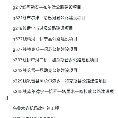
g217线阿勒泰—布尔津公路建设项目
g331线布尔津—哈巴河县公路建设项目
g218线伊宁市过境公路建设项目
g577线精河—伊宁县公路建设项目
g577线特克斯—昭苏公路建设项目
s237线伊犁河二桥—加尕斯台乡公路建设项目
s242线巩留—尼勒克公路建设项目
s329线巩留县阿尕尔森乡—特克斯县公路建设项目
s345线库尔德宁—恰西—塔里木—喀拉峻公路建设项
目
乌鲁木齐机场改扩建工程