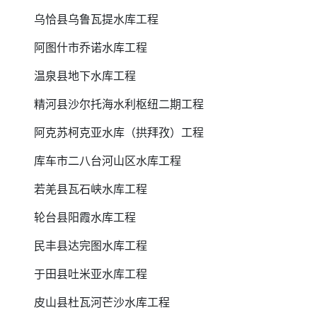
乌恰县乌鲁瓦提水库工程
阿图什市乔诺水库工程
温泉县地下水库工程
精河县沙尔托海水利枢纽二期工程
阿克苏柯克亚水库（拱拜孜）工程
库车市二八台河山区水库工程
若羌县瓦石峡水库工程
轮台县阳霞水库工程
民丰县达完图水库工程
于田县吐米亚水库工程
皮山县杜瓦河芒沙水库工程