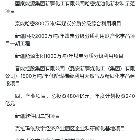
国家能源集团新疆化工有限公司哈密煤油化新材料示范
项目
京能哈密800万吨/年煤炭分质分级综合利用项目
新疆国投2000万吨/年煤炭分级分质利用联产化学品项
目一期工程
新疆能源集团1000万吨/年煤炭分质分级利用项目
晋能控股集团有限公司（潞安新疆煤化工（集团）有限
公司）1500万吨/年低阶煤梯级利用天然气及精细化学品建
设项目
四、产业项目，总投资4804亿元，年度计划投资240
亿元
新疆软件园二期项目
克拉玛依数字经济产业园区企业科研孵化基地项目