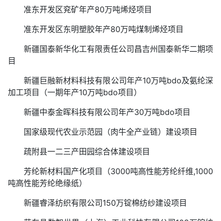
准东开发区兖矿年产80万吨烯烃项目
准东开发区东明塑胶年产80万吨煤制烯烃项目
新疆国泰新华化工有限责任公司昌吉州国泰新华二期项
目
新疆巨融新材料科技有限公司年产10万吨bdo及氨纶深
加工项目（一期年产10万吨bdo项目）
新疆中泰金晖科技有限公司年产30万吨bdo项目
国家级现代农业示范园（肉牛全产业链）建设项目
疏附县一二三产田园综合体建设项目
芳纶新材料国产化项目（3000吨高性能芳纶纤维,1000
吨高性能芳纶绝缘纸）
新疆睿泽纺织有限公司150万锭棉纺纱建设项目