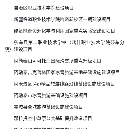
自治区职业技术学院建设项目
新疆铁道职业技术学院哈密新校区一期建设项目
碳基能源资源化学与利用国家重点实验室建设项目
莎车县第二职业技术学校（喀什职业技术学院莎车分
院）建设项目
阿勒泰山可可托海国际滑雪场重点升级项目
阿勒泰吉克普林国家冰雪旅游基地基础设施建设项目
阿禾景区(4a)精品旅游线路沿线基础设施建设项目
阿勒泰市冰雪旅游基础设施建设项目
霍城县全域旅游基础设施建设项目
那拉提空中草原公共基础提升改造项目