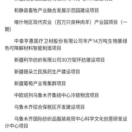
和静县畜牧产业融合发展示范园建设项目
喀什地区现代农业（百万只良种肉羊）产业园项目（一
期）
中泰亨惠医疗卫材股份有限公司年产14万吨生物基绿
色可降解材料智能制造项目
新疆利华纺织有限公司30万锭环纺建设项目
新疆银朵兰民族药生产建设项目
新疆葡萄产业等集群项目
中欧班列乌鲁木齐集结中心冷链物流项目
乌鲁木齐综合保税区开发建设项目
乌鲁木齐国际纺织品服装商贸中心科学文化创意研发设
计中心项目