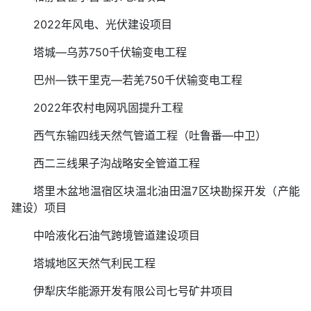
2022年风电、光伏建设项目
塔城—乌苏750千伏输变电工程
巴州—铁干里克—若羌750千伏输变电工程
2022年农村电网巩固提升工程
西气东输四线天然气管道工程（吐鲁番—中卫）
西二三线果子沟战略安全管道工程
塔里木盆地温宿区块温北油田温7区块勘探开发（产能
建设）项目
中哈液化石油气跨境管道建设项目
塔城地区天然气利民工程
伊犁庆华能源开发有限公司七号矿井项目