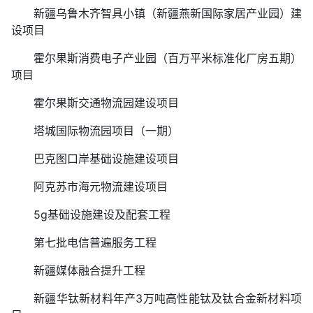
新疆乌鲁木齐智具小镇（新疆燕新国际家居产业园）建
设项目
霍尔果斯消费电子产业园（百万平米标准化厂房五期）
项目
霍尔果斯交通物流园建设项目
塔城国际物流园项目（一期）
巴克图口岸基础设施建设项目
阿克苏市海元物流建设项目
5g基础设施建设及配套工程
第七批电信普遍服务工程
新疆媒体融合提升工程
新疆华钛新材料年产3万吨高性能钛及钛合金新材料项