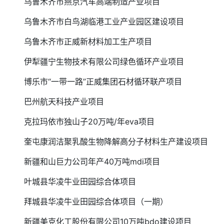
乌鲁木齐市燕京汽车高端制造产业项目
乌鲁木齐市白鸟湖临港工业产业园区建设项目
乌鲁木齐市正威新材料加工生产项目
伊犁疆宁生物技术有限公司绿色循环产业项目
博乐市“一带一路”正威集团石材循环联产项目
巴州航天科技产业项目
克拉玛依市独山子20万吨/年eva项目
奎屯康润洁聚乳酸生物降解高分子材料生产建设项目
新疆和山巨力公司年产40万吨mdi项目
叶城县华凌牛业田园综合体项目
拜城县华凌牛业田园综合体项目（一期）
新疆美克化工股份有限公司10万吨bdo建设项目