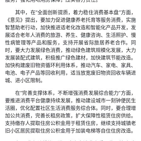
其中，在“全面创新提质，着力稳住消费基本盘”方面，
《意见》提出，要加力促进健康养老托育等服务消费，实施
智慧助老行动，加快推进适老化改造和智能化产品开发，发
展适合老年人消费的旅游、养生、健康咨询、生活照护、慢
性病管理等产品和服务，支持开展省际旅居养老合作。同
时，要大力发展绿色消费，推动绿色建筑规模化发展，大力
发展装配式建筑，积极推广绿色建材，加快建筑节能改造。
加快构建废旧物资循环利用体系，推动汽车、家电、家具、
电池、电子产品等回收利用，适当放宽废旧物资回收车辆进
城、进小区限制。
在“完善支撑体系，不断增强消费发展综合能力”方面，
要推进消费平台健康持续发展，推动建设城市一刻钟便民生
活圈，优化配置社区生活消费服务综合体。同时，要合理增
加公共消费，完善长租房政策，扩大保障性租赁住房供给。
支持缴存人提取住房公积金用于租赁住房，继续支持城镇老
旧小区居民提取住房公积金用于加装电梯等自住住房改造。