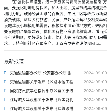
在“强化保障措施，进一步夯实消费高质量发展基础”方
面，要强化用地用房保障。加大土地、房屋节约集约和复合
利用力度，鼓励经营困难的百货店、老旧厂区等改造为新型
消费载体。适应乡村旅游、民宿、户外运动营地及相关基础
设施建设小规模用地需要，积极探索适宜供地方式，鼓励相
关设施融合集聚建设。优化国有物业资源出租管理，适当延
长租赁期限，更好满足超市、便利店等消费场所用地用房需
求。支持利用社区存量房产、闲置房屋等建设便民网点。
最新报道
交通运输部办公厅 公安部办公厅 财
2024-09-09
交通运输部关于发布《公路水运工程
2024-09-09
国家防汛抗旱总指挥部办公室关于进
2024-09-09
住房城乡建设部关于发布《近零能耗
2024-09-09
住房城乡建设部关于发布《建筑碳排
2024-09-09