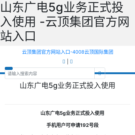
山东广电5g业务正式投
入使用 -云顶集团官方网
站入口
云顶集团官方网站入口-4008云顶国际集团
|
山东广电5g业务正式投入使用
山东广电5g业务正式投入使用
手机用户可申请192号段