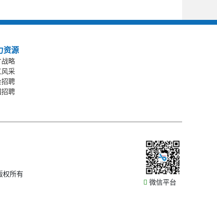
力资源
才战略
工风采
会招聘
园招聘
的版权所有
微信平台