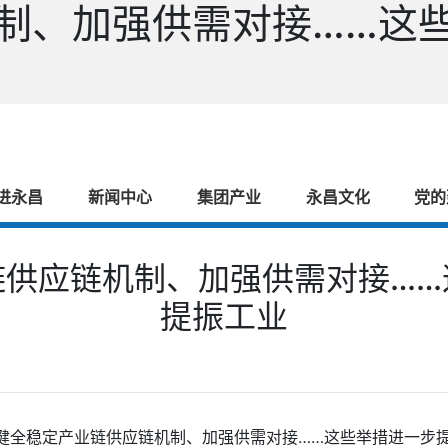
制、加强供需对接……这些
进永昌
新闻中心
集团产业
永昌文化
党的
链供应链机制、加强供需对接……
提振工业
：健全稳定产业链供应链机制、加强供需对接……这些举措进一步