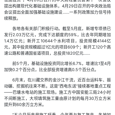
提出构建现代化基础设施体系，4月29日召开的中央政治局
会议提出全面加强基础设施建设……一系列政策加力信号持
续释放。
各地各有关部门积极行动。截至5月底，新增专项债已
发行2.03万亿元，完成下达额度的59%，比去年同期增加
1.4万亿元；新开工10644个水利项目，投资规模4144亿
元，其中投资规模超过1亿元的项目609个；新开工120个高
速公路和普通国省道项目，总投资1820亿元……
前5个月，基础设施投资同比增长6.7%，增速比1至4月
加快0.2个百分点，比全部投资增速高0.5个百分点。
6月末，在川藏交界的金沙江干流，近百台运料车、振
动碾、挖掘机往来不断。这是“西电东送”接续基地重点工程
——巴塘水电站的施工现场。施工方中国安能三局24小时
不间断施工，大坝填筑施工量由原计划的每月30万立方米
提升到60余万立方米。
“五六月历来是施工旺季，今年更与复工复产、各地加