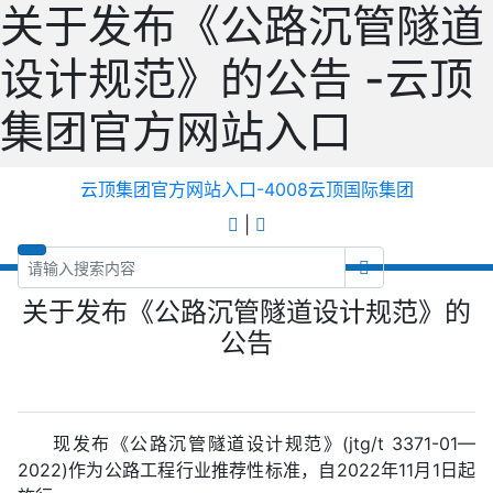
关于发布《公路沉管隧道
设计规范》的公告 -云顶
集团官方网站入口
云顶集团官方网站入口-4008云顶国际集团
|
关于发布《公路沉管隧道设计规范》的
公告
现发布《公路沉管隧道设计规范》(jtg/t 3371-01—
2022)作为公路工程行业推荐性标准，自2022年11月1日起