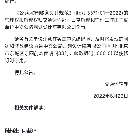
施行。
《公路沉管隧道设计规范》(jtg/t 3371-01—2022)的
管理权和解释权归交通运输部，日常解释和管理工作由主编
单位中交公路规划设计院有限公司负责。
请各有关单位注意在实践中总结经验，及时将发现的问
题和修改建议函告中交公路规划设计院有限公司(地址:北京
市东城区东四前炒面胡同33号，邮政编码:100010),以便修
订时研用。
特此公告。
交通运输部
2022年6月28日
相关文件解读：
附件下载：