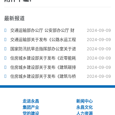
最新报道
交通运输部办公厅 公安部办公厅 财
2024-09-09
交通运输部关于发布《公路水运工程
2024-09-09
国家防汛抗旱总指挥部办公室关于进
2024-09-09
住房城乡建设部关于发布《近零能耗
2024-09-09
住房城乡建设部关于发布《建筑碳排
2024-09-09
住房城乡建设部关于发布《建筑与桥
2024-09-09
走进永昌
新闻中心
集团产业
永昌文化
党的建设
人力资源