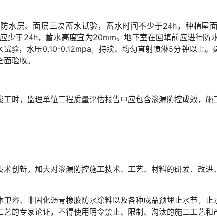
防水层、面层三次蓄水试验，蓄水时间不少于24h，种植屋面
不应少于24h，蓄水高度宜为20mm。地下室在回填前应进行
试验，水压0.10-0.12mpa，持续、均匀直射喷淋5分钟以
全面验收。
竣工时，监理单位工程质量评估报告中应包含渗漏防控成效，施
技术创新，加大对渗漏防控施工技术、工艺、材料的研发、改进
体卫浴、非固化沥青橡胶防水涂料以及各种成品预埋止水节，止
工艺的专家论证，不得使用明令禁止、限制、淘汰的施工工艺和