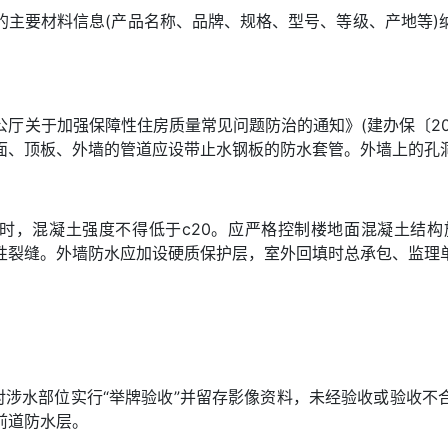
的主要材料信息(产品名称、品牌、规格、型号、等级、产地等)
厅关于加强保障性住房质量常见问题防治的通知》(建办保〔20
面、顶板、外墙的管道应设带止水钢板的防水套管。外墙上的孔
时，混凝土强度不得低于c20。应严格控制楼地面混凝土结构
性裂缝。外墙防水应加设硬质保护层，室外回填时总承包、监理
，对涉水部位实行“举牌验收”并留存影像资料，未经验收或验收
前道防水层。