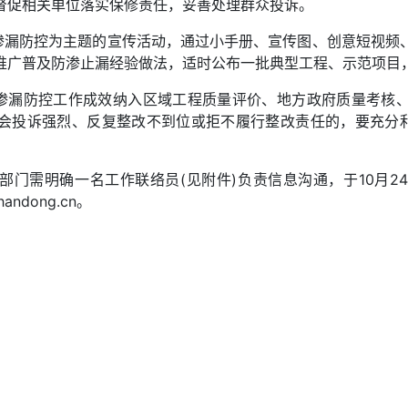
督促相关单位落实保修责任，妥善处理群众投诉。
以渗漏防控为主题的宣传活动，通过小手册、宣传图、创意短视频
推广普及防渗止漏经验做法，适时公布一批典型工程、示范项目
宅渗漏防控工作成效纳入区域工程质量评价、地方政府质量考核
会投诉强烈、反复整改不到位或拒不履行整改责任的，要充分利
部门需明确一名工作联络员(见附件)负责信息沟通，于10月2
handong.cn
。