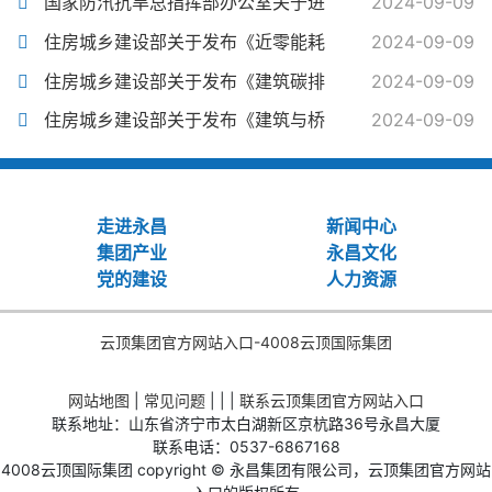
国家防汛抗旱总指挥部办公室关于进
2024-09-09
住房城乡建设部关于发布《近零能耗
2024-09-09
住房城乡建设部关于发布《建筑碳排
2024-09-09
住房城乡建设部关于发布《建筑与桥
2024-09-09
走进永昌
新闻中心
集团产业
永昌文化
党的建设
人力资源
云顶集团官方网站入口-4008云顶国际集团
网站地图
|
常见问题
| | |
联系云顶集团官方网站入口
联系地址：山东省济宁市太白湖新区京杭路36号永昌大厦
联系电话：0537-6867168
4008云顶国际集团 copyright © 永昌集团有限公司，云顶集团官方网站