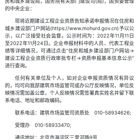
房和城乡建设局，国务院有关部门建设司(局)，国资委管理
的中央企业：
现将近期建设工程企业资质告知承诺申报情况在住房和
城乡建设部门户网站(https://www.mohurd.gov.cn)予以公
示，以广泛接受社会监督。公示时间为：2022年11月11日
至2022年11月24日。企业申报材料中的人员、代表工程业
绩等详细情况，可通过点击“住房和城乡建设部门户网站→
建设工程企业资质行政审批专栏→资质申报基本信息公示”
进行查询。
任何有关单位及个人，如对企业申报资质情况有异议
的，均可向我部建筑市场监管司或办公厅反映情况，单位反
映情况需加盖公章，个人反映情况需签署真实姓名并留下联
系电话、地址和邮政编码。
联系电话：建筑市场监管司资质处 010-58934626;
受理办 010-58933470;
通讯地址：北京市海淀区三里河路9号