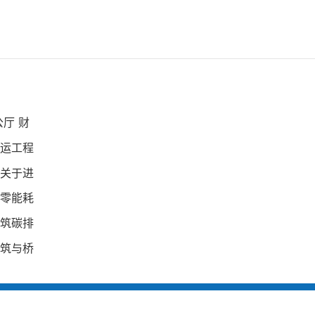
厅 财
运工程
关于进
零能耗
筑碳排
筑与桥