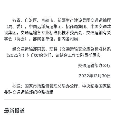
各省、自治区、直辖市、新疆生产建设兵团交通运输厅
（局、委），中国远洋海运集团、招商局集团、中国交通建
设集团，交通运输各专业标准化技术委员会，交通运输有关
学会（协会），部属各单位，部内各司局：
经交通运输部同意，现将《交通运输安全应急标准体系
（2022年）》印发给你们，请结合工作实际贯彻落实。
交通运输部办公厅
2022年12月30日
抄送：国家市场监督管理总局办公厅、中央纪委国家监
委驻交通运输部纪检监察组
最新报道