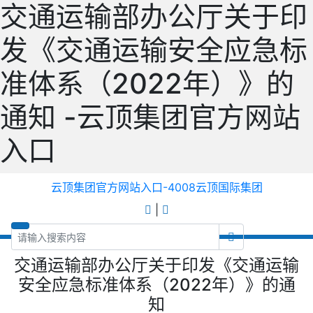
交通运输部办公厅关于印
发《交通运输安全应急标
准体系（2022年）》的
通知 -云顶集团官方网站
入口
云顶集团官方网站入口-4008云顶国际集团
|
交通运输部办公厅关于印发《交通运输
安全应急标准体系（2022年）》的通
知