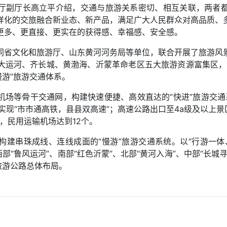
厅副厅长高立平介绍，交通与旅游关系密切、相互关联，两者
样化的交旅融合新业态、新产品，满足广大人民群众对高品质、
更多、更直接、更实在的获得感、幸福感、安全感。
同省文化和旅游厅、山东黄河河务局等单位，联合开展了旅游风
大运河、齐长城、黄渤海、沂蒙革命老区五大旅游资源富集区，
慢游”旅游交通体系。
机场等骨干交通网，构建快速便捷、高效直达的“快进”旅游交通
本实现“市市通高铁，县县双高速”；高速公路出口至4a级及以上景
，民用运输机场达到12个。
构建串珠成线、连线成面的“慢游”旅游交通系统。以“行游一体
部“鲁风运河”、南部“红色沂蒙”、北部“黄河入海”、中部“长
旅游公路总体布局。