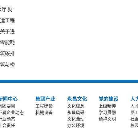
厅 财
运工程
关于进
零能耗
筑碳排
筑与桥
新闻中心
集团产业
永昌文化
党的建设
人
集团要闻
工程建设
文化理念
上级精神
人
下属企业动态
机械设备
永昌风采
学习贯彻
员
行业动态
文化活动
精神文明
社
社会责任
办公环境
校