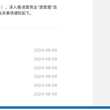
号），深入推进建筑业“放管服”改
有关事项通知如下。
2024-09-09
2024-09-09
2024-09-09
2024-09-09
2024-09-09
2024-09-09