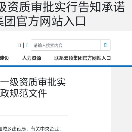
级资质审批实行告知承诺
集团官方网站入口
|
建设
人力资源
联系云顶集团官方网站入口
一级资质审批实
政规范文件
和城乡建设局，有关中央企业：