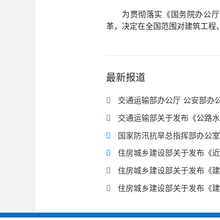
为贯彻落实《国务院办公厅
革，决定在全国范围对建筑工程
最新报道
交通运输部办公厅 公安部办公
交通运输部关于发布《公路水
国家防汛抗旱总指挥部办公室
住房城乡建设部关于发布《近
住房城乡建设部关于发布《建
住房城乡建设部关于发布《建