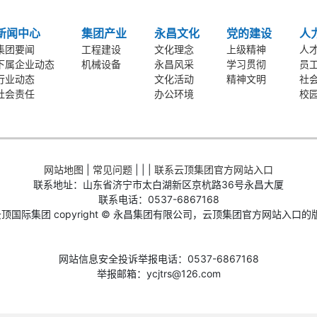
新闻中心
集团产业
永昌文化
党的建设
人
集团要闻
工程建设
文化理念
上级精神
人
下属企业动态
机械设备
永昌风采
学习贯彻
员
行业动态
文化活动
精神文明
社
社会责任
办公环境
校
网站地图
|
常见问题
| | |
联系云顶集团官方网站入口
联系地址：山东省济宁市太白湖新区京杭路36号永昌大厦
联系电话：0537-6867168
云顶国际集团 copyright © 永昌集团有限公司，云顶集团官方网站入口
网站信息安全投诉举报电话：0537-6867168
举报邮箱：
ycjtrs@126.com