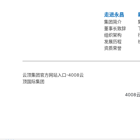
走进永昌
集团简介
董事长致辞
组织架构
发展历程
资质荣誉
云顶集团官方网站入口-4008云
顶国际集团
4008