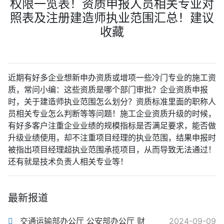
权限一览表！资质申报人员相关专业对
照表及注册建造师执业范围汇总！建议
收藏
近期有好多企业想新申办资质或增项一些冷门专业的施工资
质，常问小编：这些资质是哪个部门审批？企业资质申报
时，关于建造师执业范围怎么划分？资质标准里面的职称人
员相关专业怎么判断等等问题！施工企业资质升级的时候，
有好多客户注重企业业绩的规模指标是否满足要求，能否做
升级业绩使用，却不注重项目经理的执业范围，结果申报时
被指出项目经理超执业范围承揽项目，从而导致无法通过！
还有就是技术负责人相关专业等！
最新报道
交通运输部办公厅 公安部办公厅 财
2024-09-09