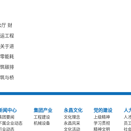
厅 财
运工程
关于进
零能耗
筑碳排
筑与桥
新闻中心
集团产业
永昌文化
党的建设
人
集团要闻
工程建设
文化理念
上级精神
人
下属企业动态
机械设备
永昌风采
学习贯彻
员
行业动态
文化活动
精神文明
社