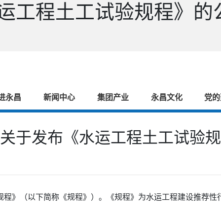
运工程土工试验规程》的公
进永昌
新闻中心
集团产业
永昌文化
党的
关于发布《水运工程土工试验规
程》（以下简称《规程》）。《规程》为水运工程建设推荐性行业标准
。