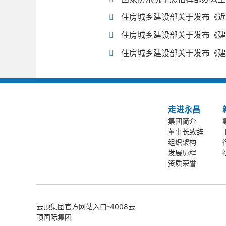
住房城乡建设部关于发布《近
住房城乡建设部关于发布《建
住房城乡建设部关于发布《建
走进永昌
集团简介
董事长致辞
组织架构
发展历程
资质荣誉
云顶集团官方网站入口-4008云
顶国际集团