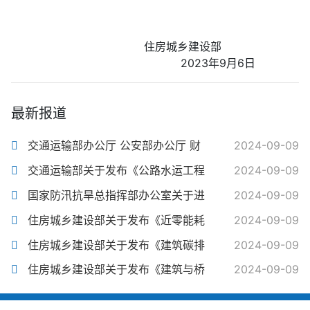
住房城乡建设部
2023年9月6日
最新报道
交通运输部办公厅 公安部办公厅 财
2024-09-09
交通运输部关于发布《公路水运工程
2024-09-09
国家防汛抗旱总指挥部办公室关于进
2024-09-09
住房城乡建设部关于发布《近零能耗
2024-09-09
住房城乡建设部关于发布《建筑碳排
2024-09-09
住房城乡建设部关于发布《建筑与桥
2024-09-09