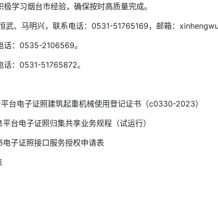
积极学习烟台市经验，确保按时高质量完成。
武、马明兴，联系电话：0531-51765169，邮箱：
xinhengw
0535-2106569。
0531-51765872。
平台电子证照建筑起重机械使用登记证书（c0330-2023）
信息平台电子证照归集共享业务规程（试运行）
书电子证照接口服务授权申请表
表