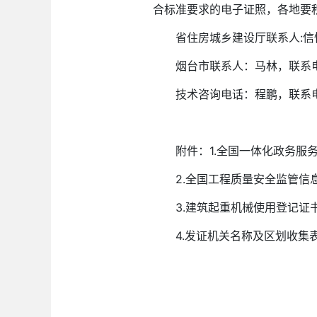
合标准要求的电子证照，各地要
省住房城乡建设厅联系人:信恒
烟台市联系人：马林，联系电话：
技术咨询电话：程鹏，联系电话：
附件：1.全国一体化政务服务
2.全国工程质量安全监管
3.建筑起重机械使用登记证
4.发证机关名称及区划收集