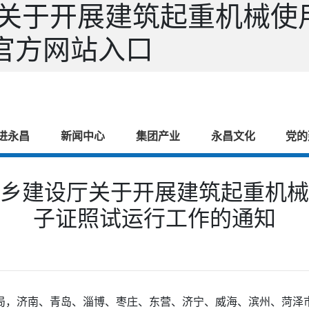
关于开展建筑起重机械使
官方网站入口
进永昌
新闻中心
集团产业
永昌文化
党的
乡建设厅关于开展建筑起重机械
子证照试运行工作的通知
局，济南、青岛、淄博、枣庄、东营、济宁、威海、滨州、菏泽