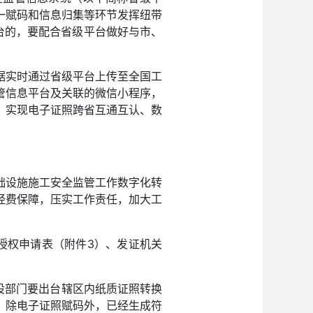
一赋码和信息归集等环节发挥纽带
台的，要配合省级平台做好与市、
据实时通过省级平台上传至全国工
管信息平台及关联的微信小程序，
，实现电子证照跨省互通互认、数
础设施施工安全监管工作数字化转
经费保障，压实工作责任，加大工
务授权申请表（附件3）、发证机关
建设部门要出台辖区内纸质证照转换
，除电子证照赋码外，已经生成符