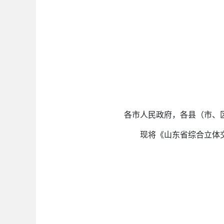
各市人民政府，各县（市、
现将《山东省综合立体交通