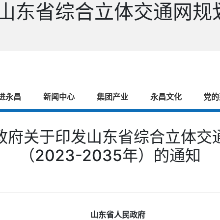
山东省综合立体交通网规划
进永昌
新闻中心
集团产业
永昌文化
党的
政府关于印发山东省综合立体交
（2023-2035年）的通知
山东省人民政府