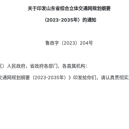
关于印发山东省综合立体交通网规划纲要
（2023-2035年）
的通知
鲁政字〔2023〕204号
区）人民政府，省政府各部门、各直属机构：
网规划纲要（2023-2035年）》印发给你们，请认真贯彻实