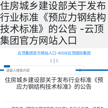
住房城乡建设部关于发布
行业标准《预应力钢结构
技术标准》的公告 -云顶
集团官方网站入口
云顶集团官方网站入口-4008云顶国际集团
|
住房城乡建设部关于发布行业标准《预
应力钢结构技术标准》的公告