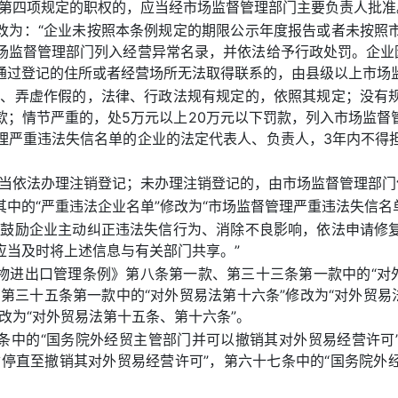
款第四项规定的职权的，应当经市场监督管理部门主要负责人批准
改为：“企业未按照本条例规定的期限公示年度报告或者未按照
场监督管理部门列入经营异常名录，并依法给予行政处罚。企业
通过登记的住所或者经营场所无法取得联系的，由县级以上市场
况、弄虚作假的，法律、行政法规有规定的，依照其规定；没有
款；情节严重的，处5万元以上20万元以下罚款，列入市场监
理严重违法失信名单的企业的法定代表人、负责人，3年内不得
应当依法办理注销登记；未办理注销登记的，由市场监督管理部门
中的“严重违法企业名单”修改为“市场监督管理严重违法失信名
“鼓励企业主动纠正违法失信行为、消除不良影响，依法申请修
应当及时将上述信息与有关部门共享。”
物进出口管理条例》第八条第一款、第三十三条第一款中的“对外
第三十五条第一款中的“对外贸易法第十六条”修改为“对外贸易
改为“对外贸易法第十五条、第十六条”。
条中的“国务院外经贸主管部门并可以撤销其对外贸易经营许可
暂停直至撤销其对外贸易经营许可”，第六十七条中的“国务院外