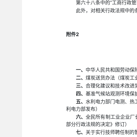
第六十八条中的“工商行政管
此外，对相关行政法规中的
附件2
一、
中华人民共和国劳动保险条
二、
煤炭送货办法（煤炭工业
三、
合理化建议和技术改进奖
四、
基准气候站观测环境保护
五、
水利电力部门电测、热工
利电力部发布）
六、
全民所有制工业企业厂长
部分行政法规的决定》修订）
七、
关于实行技师聘任制的暂