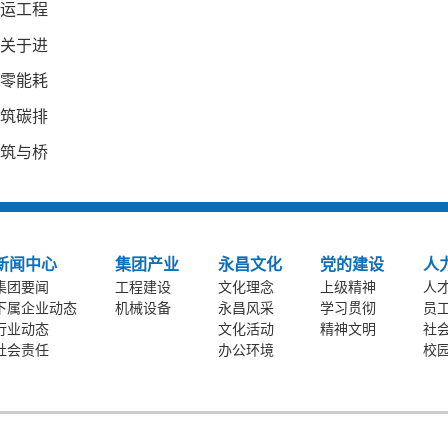
运工程
关于进
零能耗
筑碳排
筑与桥
新闻中心
集团产业
永昌文化
党的建设
人
集团要闻
工程建设
文化理念
上级精神
人
下属企业动态
机械设备
永昌风采
学习贯彻
员
行业动态
文化活动
精神文明
社
社会责任
办公环境
校