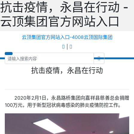
抗击疫情，永昌在行动 -
云顶集团官方网站入口
云顶集团官方网站入口-4008云顶国际集团
|
抗击疫情，永昌在行动
2020年2月1日，永昌路桥集团向嘉祥县慈善总会捐赠
100万元，用于新型冠状病毒感染的肺炎疫情防控工作。