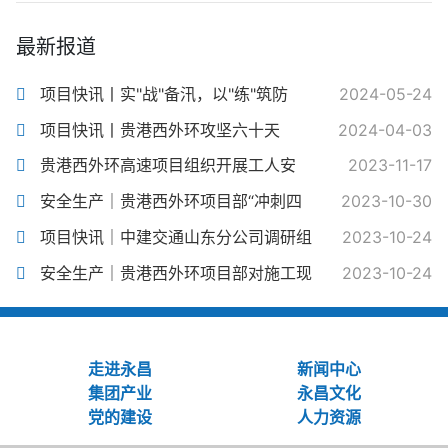
最新报道
项目快讯丨实"战"备汛，以"练"筑防
2024-05-24
项目快讯丨贵港西外环攻坚六十天
2024-04-03
贵港西外环高速项目组织开展工人安
2023-11-17
安全生产｜贵港西外环项目部“冲刺四
2023-10-30
项目快讯｜中建交通山东分公司调研组
2023-10-24
安全生产｜贵港西外环项目部对施工现
2023-10-24
走进永昌
新闻中心
集团产业
永昌文化
党的建设
人力资源