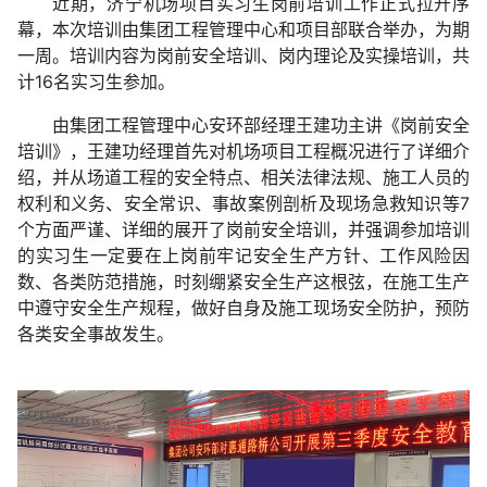
近期，济宁机场项目实习生岗前培训工作正式拉开序
幕，本次培训由集团工程管理中心和项目部联合举办，为期
一周。培训内容为岗前安全培训、岗内理论及实操培训，共
计16名实习生参加。
由集团工程管理中心安环部经理王建功主讲《岗前安全
培训》，王建功经理首先对机场项目工程概况进行了详细介
绍，并从场道工程的安全特点、相关法律法规、施工人员的
权利和义务、安全常识、事故案例剖析及现场急救知识等7
个方面严谨、详细的展开了岗前安全培训，并强调参加培训
的实习生一定要在上岗前牢记安全生产方针、工作风险因
数、各类防范措施，时刻绷紧安全生产这根弦，在施工生产
中遵守安全生产规程，做好自身及施工现场安全防护，预防
各类安全事故发生。