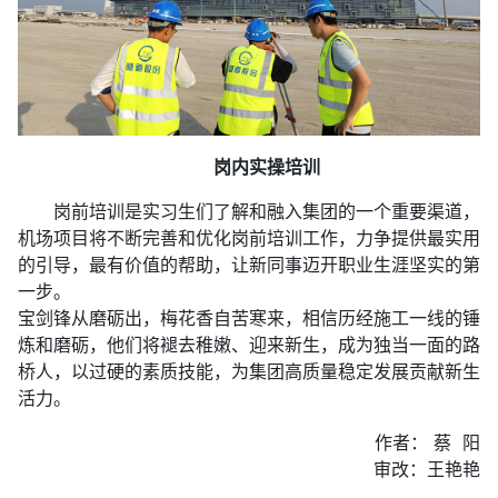
岗内实操培训
岗前培训是实习生们了解和融入集团的一个重要渠道，
机场项目将不断完善和优化岗前培训工作，力争提供最实用
的引导，最有价值的帮助，让新同事迈开职业生涯坚实的第
一步。
宝剑锋从磨砺出，梅花香自苦寒来，相信历经施工一线的锤
炼和磨砺，他们将褪去稚嫩、迎来新生，成为独当一面的路
桥人，以过硬的素质技能，为集团高质量稳定发展贡献新生
活力。
作者： 蔡 阳
审改：王艳艳