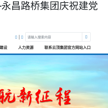
—永昌路桥集团庆祝建党
|
建设
人力资源
联系云顶集团官方网站入口