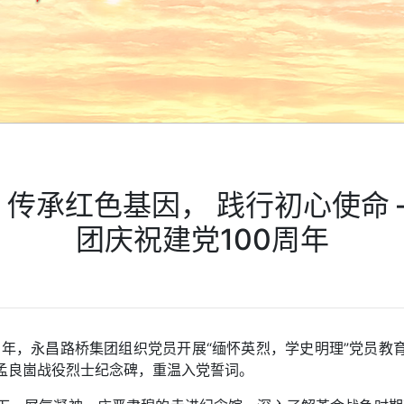
传承红色基因， 践行初心使命
团庆祝建党100周年
0周年，永昌路桥集团组织党员开展“缅怀英烈，学史明理”党员
孟良崮战役烈士纪念碑，重温入党誓词。