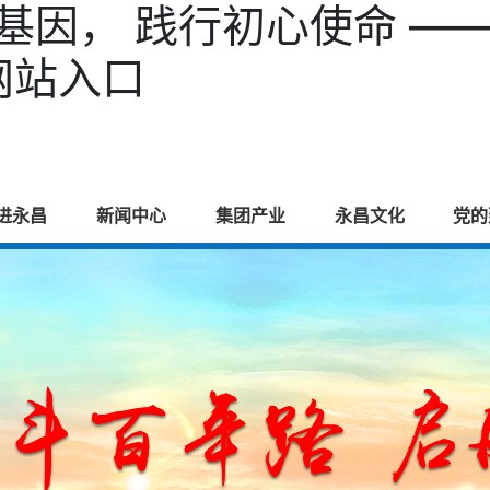
基因， 践行初心使命 —
网站入口
进永昌
新闻中心
集团产业
永昌文化
党的