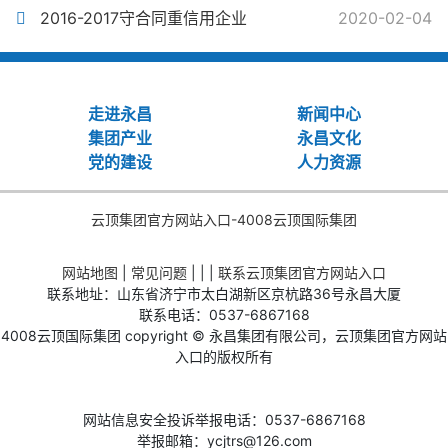
2016-2017守合同重信用企业
2020-02-04
走进永昌
新闻中心
集团产业
永昌文化
党的建设
人力资源
云顶集团官方网站入口-4008云顶国际集团
网站地图
|
常见问题
| | |
联系云顶集团官方网站入口
联系地址：山东省济宁市太白湖新区京杭路36号永昌大厦
联系电话：0537-6867168
4008云顶国际集团 copyright © 永昌集团有限公司，云顶集团官方网站
入口的版权所有
网站信息安全投诉举报电话：0537-6867168
举报邮箱：
ycjtrs@126.com