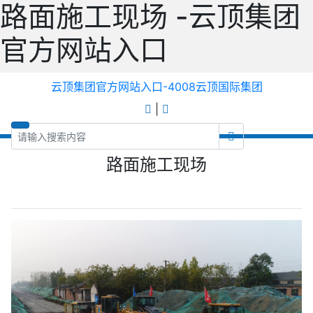
路面施工现场 -云顶集团
官方网站入口
云顶集团官方网站入口-4008云顶国际集团
|
路面施工现场