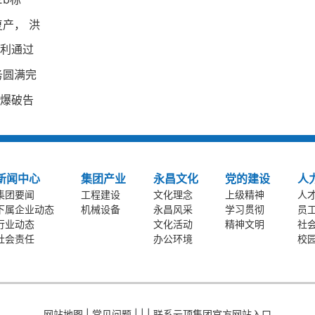
产， 洪
利通过
务圆满完
爆破告
新闻中心
集团产业
永昌文化
党的建设
人
集团要闻
工程建设
文化理念
上级精神
人
下属企业动态
机械设备
永昌风采
学习贯彻
员
行业动态
文化活动
精神文明
社
社会责任
办公环境
校
网站地图
|
常见问题
| | |
联系云顶集团官方网站入口