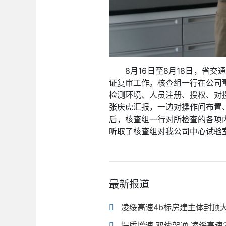
8月16日至8月18日，
证复审工作。核查组一行在公司
检测环境、人员注册、授权、对
张庆虎汇报，一边对操作间布置
后，核查组一行对所检查的各项
听取了核查组对我公司中心试验
最新报道
凌绥高速4b标房建主体封顶
提质增速 双线架通 凌绥高速