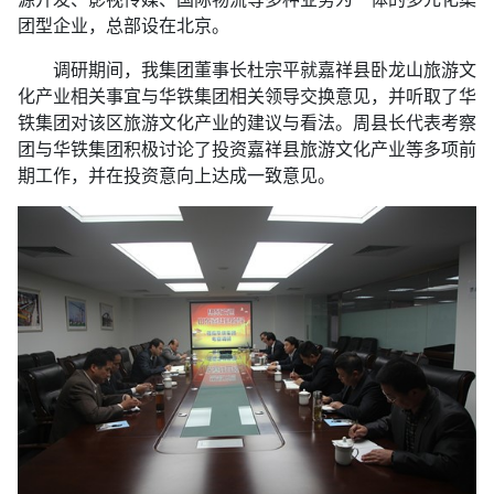
团型企业，总部设在北京。
调研期间，我集团董事长杜宗平就嘉祥县卧龙山旅游文
化产业相关事宜与华铁集团相关领导交换意见，并听取了华
铁集团对该区旅游文化产业的建议与看法。周县长代表考察
团与华铁集团积极讨论了投资嘉祥县旅游文化产业等多项前
期工作，并在投资意向上达成一致意见。