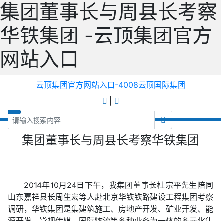
集团董事长与周县长考察
华铁集团 -云顶集团官方
网站入口
云顶集团官方网站入口-4008云顶国际集团
|
集团董事长与周县长考察华铁集团
2014年10月24日下午，我集团董事长杜宗平先生陪同
山东嘉祥县长周生宏等人赴北京华铁铁路建设工程集团考察
调研，华铁集团是集建筑施工、房地产开发、矿业开发、能
源开发、影视传媒、国际物流等多种业务为一体的多元化集