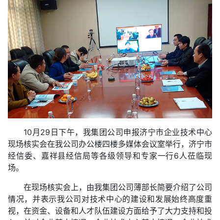
10月29日下午，我集团公司申报济宁市企业技术中心
现场核实会在我公司办公楼四楼多媒体会议室举行，济宁市
经信委、嘉祥县经信局等各级领导和专家一行6人莅临现
场。
在现场核实会上，由我集团公司薄部长简要介绍了公司
情况，并表示我公司对技术中心的建设和发展始终高度重
视，在资金、设备和人才队伍建设方面给予了大力支持和投