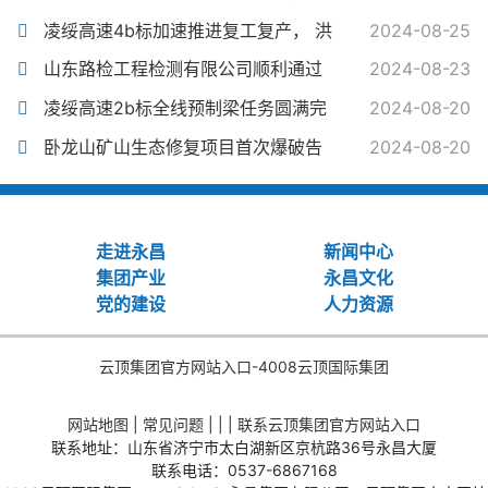
凌绥高速4b标加速推进复工复产， 洪
2024-08-25
山东路检工程检测有限公司顺利通过
2024-08-23
凌绥高速2b标全线预制梁任务圆满完
2024-08-20
卧龙山矿山生态修复项目首次爆破告
2024-08-20
走进永昌
新闻中心
集团产业
永昌文化
党的建设
人力资源
云顶集团官方网站入口-4008云顶国际集团
网站地图
|
常见问题
| | |
联系云顶集团官方网站入口
联系地址：山东省济宁市太白湖新区京杭路36号永昌大厦
联系电话：0537-6867168