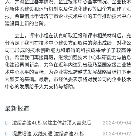
入，并对企业基本情况、企业技术中心基本情况、企业技术
创新体系建设和运行机制以及信息化建设等四个方面作了汇
报，希望借此申请济宁市企业技术中心的工作推动技术中心
建设再上新的台阶。
会上，评审小组在认真听取汇报和评审相关材料后，充
分肯定了我司在技术中心建设方面取得的突出成绩，对我公
司已形成的技术创新能力和取得的科技成果给予了较高评
价，希望我们再接再厉，继续加强技术中心科研能力与信息
化建设再创新高，力争在近年内达到省级乃至国家级企业技
术中心水平的目标，为企业实现跨越式发展战略目标打下更
为坚实的基础。最后，市经信委表示将对我公司的企业技术
中心的发展给予大力支持与帮助。
最新报道
凌绥高速4b标房建主体封顶大吉灾后
2024-09-04
提质增速 双线架通 凌绥高速2b标
2024-09-02