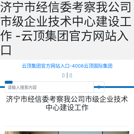
济宁市经信委考察我公司
市级企业技术中心建设工
作 -云顶集团官方网站入
口
云顶集团官方网站入口-4008云顶国际集团
|
济宁市经信委考察我公司市级企业技术
中心建设工作