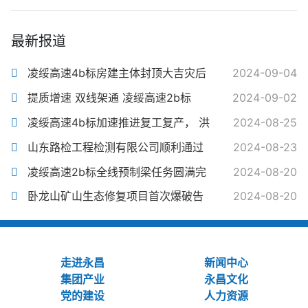
最新报道
凌绥高速4b标房建主体封顶大吉灾后
2024-09-04
提质增速 双线架通 凌绥高速2b标
2024-09-02
凌绥高速4b标加速推进复工复产， 洪
2024-08-25
山东路检工程检测有限公司顺利通过
2024-08-23
凌绥高速2b标全线预制梁任务圆满完
2024-08-20
卧龙山矿山生态修复项目首次爆破告
2024-08-20
走进永昌
新闻中心
集团产业
永昌文化
党的建设
人力资源