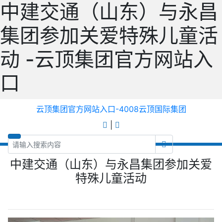
中建交通（山东）与永昌
集团参加关爱特殊儿童活
动 -云顶集团官方网站入
口
云顶集团官方网站入口-4008云顶国际集团
|
中建交通（山东）与永昌集团参加关爱
特殊儿童活动