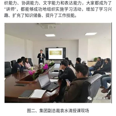
织能力、协调能力、文字能力和表达能力，大家都成为了
“讲师”，都能够成功地组织实施学习活动，增加了学习兴
趣、扩充了知识储备、提升了工作技能。
图二、集团副总裁袁水清授课现场