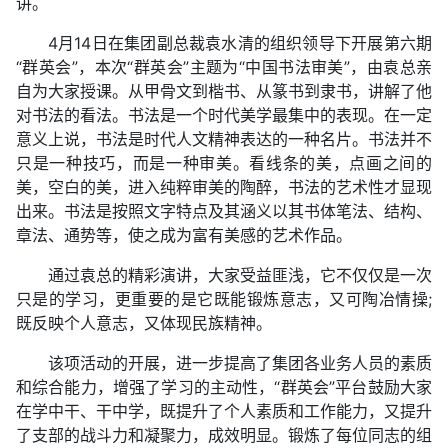
讲。
4月14日在集团副总裁袁水清的组织领导下开展第六期
“群英会”，本次“群英会”主题为“中国书法审美”，由袁总亲
自为大家授课。从甲骨文到楷书、从篆书到隶书，讲解了他
对书法的看法。书法是一个时代美学最集中的表现。在一定
意义上说，书法是时代人文精神表达的一种名片。书法并不
只是一种技巧，而是一种审美。看线条的美，点画之间的
美，空白的美，进入纯粹审美的陶醉，书法的艺术性才显现
出来。书法是按照文字特点及其涵义以其书体笔法、结构、
章法、通势等，使之成为富有美感的艺术作品。
通过袁总的精彩演讲，大家受益匪浅，它不仅仅是一次
只是的学习，更重要的是它既能锻炼意志，又可陶冶情操;
既反映个人意志，又体现民族精神。
该项活动的开展，进一步提高了集团各业务人员的素质
和综合能力，增强了学习的主动性，“群英会”平台鼓励大家
在学中干、干中学，既提升了个人素质和工作能力，又提升
了支部的战斗力和凝聚力，成效明显。锻炼了每位同志的组