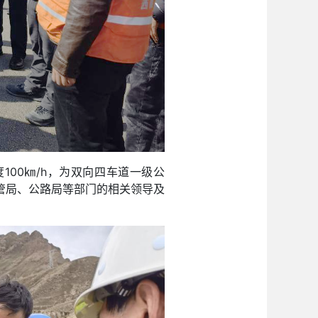
度100㎞/h，为双向四车道一级公
管局、公路局等部门的相关领导及