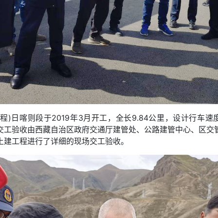
程)日喀则段于2019年3月开工，全长9.84公里，设计行车速
交工验收由西藏自治区政府交通厅建管处、公路建管中心、区交
土建工程进行了详细的现场交工验收。