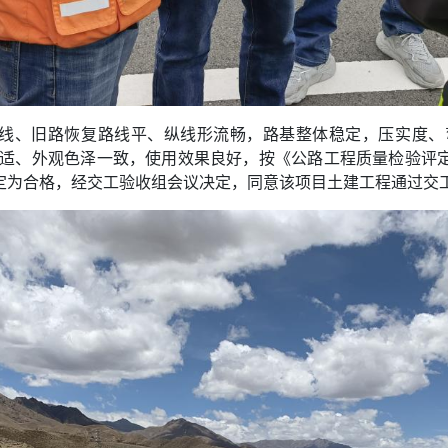
线、旧路恢复路线平、纵线形流畅，路基整体稳定，压实度、
顺适、外观色泽一致，使用效果良好，按《公路工程质量检验评
评定为合格，经交工验收组会议决定，同意该项目土建工程通过交