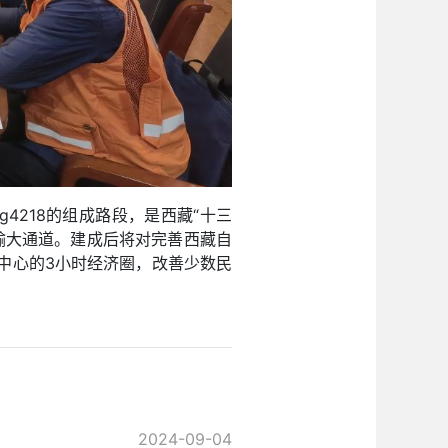
g4218的组成路段，是西藏“十三
输大通道。建成后将对完善西藏自
中心的3小时经济圈，改善少数民
2024-09-04